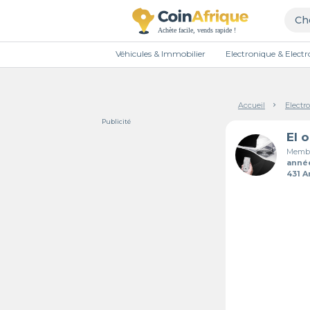
Véhicules & Immobilier
Electronique & Elec
Accueil
Electr
Publicité
El 
Membr
anné
431 