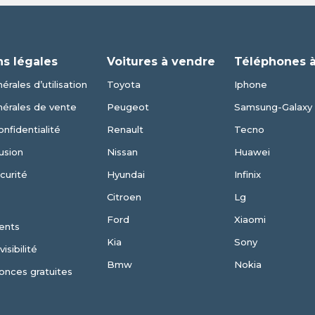
ns légales
Voitures à vendre
Téléphones 
érales d’utilisation
Toyota
Iphone
nérales de vente
Peugeot
Samsung-Galaxy
onfidentialité
Renault
Tecno
usion
Nissan
Huawei
curité
Hyundai
Infinix
Citroen
Lg
Ford
Xiaomi
ents
Kia
Sony
isibilité
Bmw
Nokia
onces gratuites