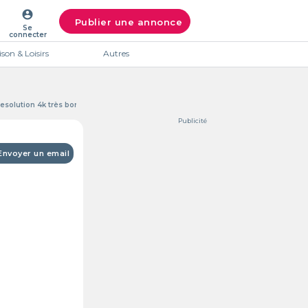
account_circle
Publier une annonce
Se
connecter
son & Loisirs
Autres
esolution 4k très bon promotionnel
Publicité
Envoyer un email
Intéres