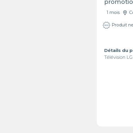
promotio
1 mois
C
Produit n
Détails du 
Télévision L