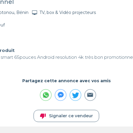
nnel
otonou, Bénin
TV, box & Vidéo projecteurs
euf
produit
G smart 65pouces Android resolution 4k très bon promotionnel
Partagez cette annonce avec vos amis
thumb_down
Signaler ce vendeur