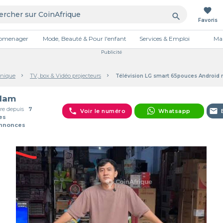
favorite
search
Favoris
tromenager
Mode, Beauté & Pour l'enfant
Services & Emploi
Mai
Publicité
onique
TV, box & Vidéo projecteurs
Télévision LG smart 65pouces Android r
olam
e depuis
7
phone
email
Voir le numéro
Whatsapp
es
Annonces