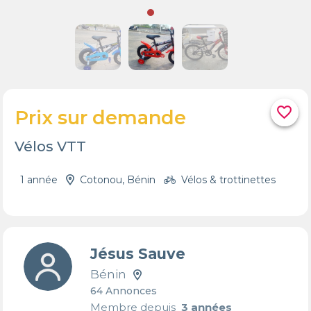
favorite_border
Prix sur demande
Vélos VTT
1 année
Cotonou, Bénin
Vélos & trottinettes
Jésus Sauve
Bénin
64 Annonces
Membre depuis
3 années