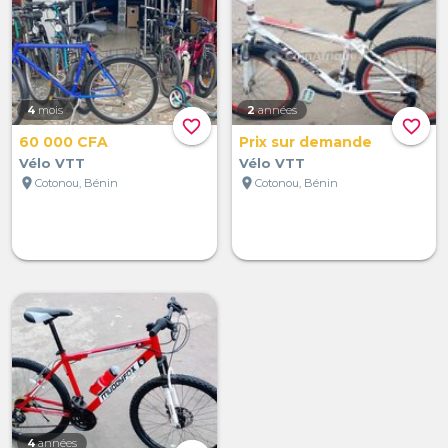
4
mois
2
années
favorite_border
favorite_border
60 000 CFA
Prix sur demande
Vélo VTT
Vélo VTT
location_on
location_on
Cotonou, Bénin
Cotonou, Bénin
4
années