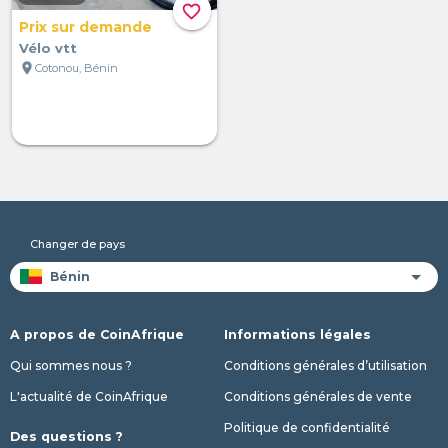
favorite_border
Prix sur demande
Vélo vtt
location_on
Cotonou, Bénin
Changer de pays
A propos de CoinAfrique
Informations légales
Qui sommes nous ?
Conditions générales d’utilisation
L'actualité de CoinAfrique
Conditions générales de vente
Politique de confidentialité
Des questions ?