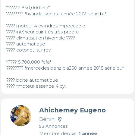
*???? 2,850,000 cfa*

???????? *hyundai sonata année 2012  série bt*

???? moteur 4 cylindres impeccable 

???? intérieur cuir très très propre 

???? climatisation hivernale ???? 

???? automatique

???? cotonou sur rdv

*???? 5,700,000 fcfa*

???????? *mercedes benz cla250 annee 2015 série bu*

???? boite automatique

???? *moteur essence 4 cyl
Ahichemey Eugeno
Bénin
53 Annonces
Membre depuis
1 année