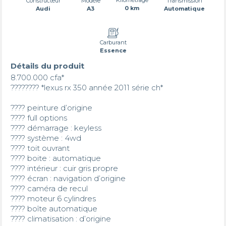
Transmission
Constructeur
Modèle
0 km
Automatique
Audi
A3
Carburant
Essence
Détails du produit
8.700.000 cfa*

???????? *lexus rx 350 année 2011 série ch*

???? peinture d’origine

???? full options 

???? démarrage : keyless

???? système : 4wd 

???? toit ouvrant 

???? boite : automatique 

???? intérieur : cuir gris propre 

???? écran : navigation d’origine 

???? caméra de recul

???? moteur 6 cylindres 

???? boîte automatique 

???? climatisation : d’origine
