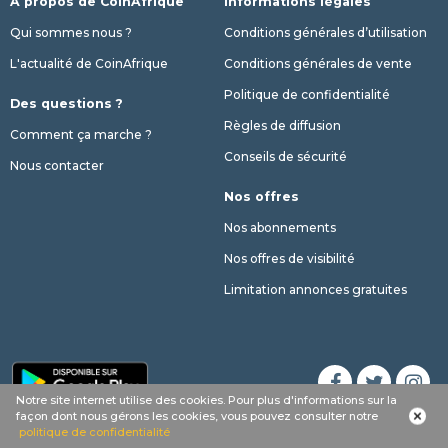
A propos de CoinAfrique
Informations légales
Qui sommes nous ?
Conditions générales d’utilisation
L'actualité de CoinAfrique
Conditions générales de vente
Politique de confidentialité
Des questions ?
Règles de diffusion
Comment ça marche ?
Conseils de sécurité
Nous contacter
Nos offres
Nos abonnements
Nos offres de visibilité
Limitation annonces gratuites
Notre site internet utilise des cookies. Pour plus d'informations sur la
Appel
Whatsapp
SMS
phone
façon dont nous gérons les cookies, vous pouvez consulter notre
© 2017 - 2026 Copyright CoinAfrique
politique de confidentialité