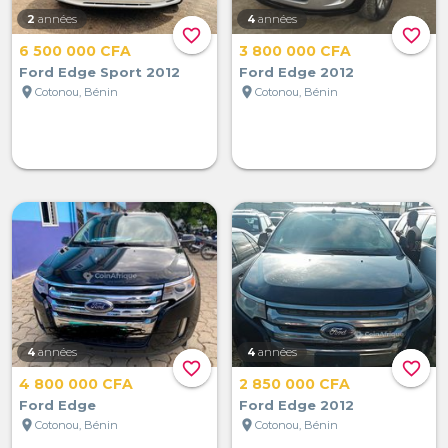
2
années
4
années
favorite_border
favorite_border
6 500 000 CFA
3 800 000 CFA
Ford Edge Sport 2012
Ford Edge 2012
location_on
location_on
Cotonou, Bénin
Cotonou, Bénin
4
années
4
années
favorite_border
favorite_border
4 800 000 CFA
2 850 000 CFA
Ford Edge
Ford Edge 2012
location_on
location_on
Cotonou, Bénin
Cotonou, Bénin