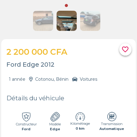
favorite_border
2 200 000 CFA
Ford Edge 2012
1 année
Cotonou, Bénin
Voitures
Détails du véhicule
Kilométrage
Transmission
Constructeur
Modèle
0 km
Automatique
Ford
Edge