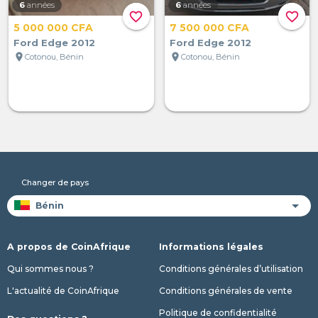
6
années
6
années
favorite_border
favorite_border
5 000 000 CFA
7 500 000 CFA
Ford Edge 2012
Ford Edge 2012
location_on
location_on
Cotonou, Bénin
Cotonou, Bénin
Changer de pays
A propos de CoinAfrique
Informations légales
Qui sommes nous ?
Conditions générales d’utilisation
L'actualité de CoinAfrique
Conditions générales de vente
Politique de confidentialité