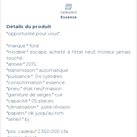
Carburant
Essence
Détails du produit
*opportunité pour vous* 

*marque:* ford

*modele:* escape, acheté à l'état neuf, moteur jamais 
touché. 

*annee:* 2015

*transmission:* automatique

*puissance:*  04 cylindres

*consommation:* essence

*pneu:* état neuf maison 

*garniture de sieges:* cuir

*capacité:* 05 places 

*climatisation:*  juste révision 

*papiers:* ok jusqu'au tvm

*serie/i:* bj

*prix: cadeau* 2.350.000 cfa 
