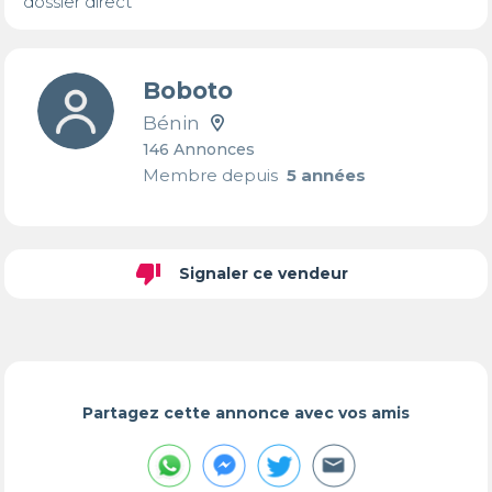
dossier direct
Boboto
Bénin
146 Annonces
Membre depuis
5 années
thumb_down
Signaler ce vendeur
Partagez cette annonce avec vos amis