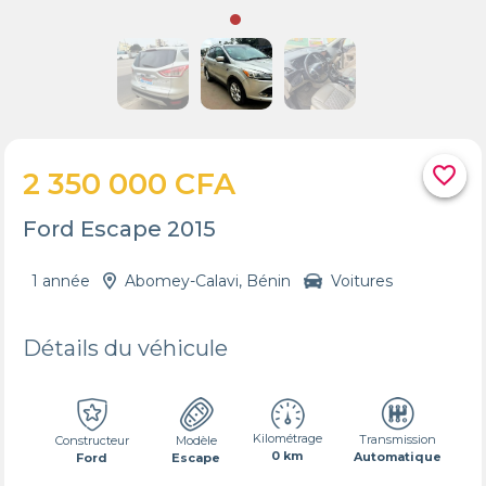
favorite_border
2 350 000 CFA
Ford Escape 2015
1 année
Abomey-Calavi, Bénin
Voitures
Détails du véhicule
Kilométrage
Transmission
Constructeur
Modèle
0 km
Automatique
Ford
Escape