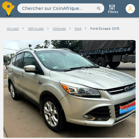
search
Filtres
Accueil
Véhicules
Voitures
ford
Ford Escape 2015