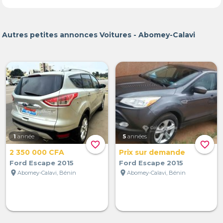
Autres petites annonces Voitures - Abomey-Calavi
1
année
5
années
favorite_border
favorite_border
2 350 000 CFA
Prix sur demande
Ford Escape 2015
Ford Escape 2015
location_on
location_on
Abomey-Calavi, Bénin
Abomey-Calavi, Bénin