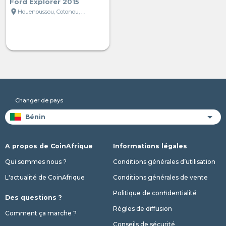
Ford Explorer 2015
location_on
Houenoussou, Cotonou, Bénin
Changer de pays
A propos de CoinAfrique
Informations légales
Qui sommes nous ?
Conditions générales d’utilisation
L'actualité de CoinAfrique
Conditions générales de vente
Politique de confidentialité
Des questions ?
Règles de diffusion
Comment ça marche ?
Conseils de sécurité