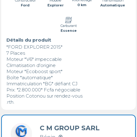
Transmission
Constructeur
Modèle
0 km
Automatique
Ford
Explorer
Carburant
Essence
Détails du produit
*FORD EXPLORER 2015*

7 Places

Moteur *V6* impeccable 

Climatisation d'origine

Moteur *Ecoboost sport* 

Boîte *automatique* 

Immatriculation *BG* défiant CJ 

Prix: *2.800.000* Fcfa négociable 

Position Cotonou sur rendez-vous 

.rth.
C M GROUP SARL