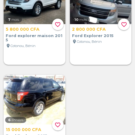
7
mois
10
mois
favorite_border
favorite_border
5 800 000 CFA
2 800 000 CFA
Ford explorer maison 201
Ford Explorer 2015
5
location_on
Cotonou, Bénin
location_on
Cotonou, Bénin
6
années
favorite_border
15 000 000 CFA