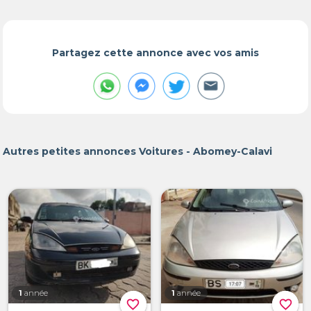
Partagez cette annonce avec vos amis
Autres petites annonces Voitures - Abomey-Calavi
1
année
1
année
favorite_border
favorite_border