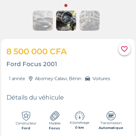
favorite_border
8 500 000 CFA
Ford Focus 2001
1 année
Abomey-Calavi, Bénin
Voitures
Détails du véhicule
Kilométrage
Transmission
Constructeur
Modèle
0 km
Automatique
Ford
Focus