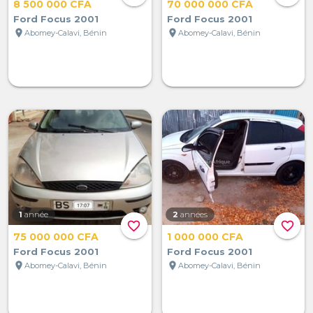
8 500 000 CFA
70 000 000 CFA
Ford Focus 2001
Ford Focus 2001
location_on
location_on
Abomey-Calavi, Bénin
Abomey-Calavi, Bénin
1
année
2
années
favorite_border
favorite_border
75 000 000 CFA
1 000 000 CFA
Ford Focus 2001
Ford Focus 2001
location_on
location_on
Abomey-Calavi, Bénin
Abomey-Calavi, Bénin