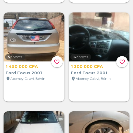
5
années
6
années
favorite_border
favorite_border
1 450 000 CFA
1 300 000 CFA
Ford Focus 2001
Ford Focus 2001
location_on
location_on
Abomey-Calavi, Bénin
Abomey-Calavi, Bénin