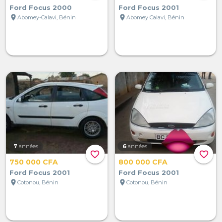
Ford Focus 2000
Ford Focus 2001
location_on
location_on
Abomey-Calavi, Bénin
Abomey Calavi, Bénin
7
années
6
années
favorite_border
favorite_border
750 000 CFA
800 000 CFA
Ford Focus 2001
Ford Focus 2001
location_on
location_on
Cotonou, Bénin
Cotonou, Bénin