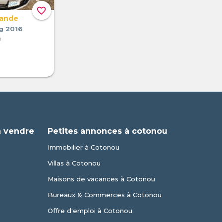
favorite_border
mande
g 2016
n
à vendre
Petites annonces à cotonou
Immobilier à Cotonou
Villas à Cotonou
Maisons de vacances à Cotonou
Bureaux & Commerces à Cotonou
Offre d'emploi à Cotonou