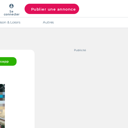
account_circle
Publier une annonce
Se
connecter
son & Loisirs
Autres
Publicité
sapp