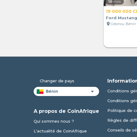
10
mois
19 000 000 C
Ford Mustang
location_on
Cotonou, Bénin
Informatio
Changer de pays
Conditions gén
Conditions gé
Politique de c
A propos de CoinAfrique
Règles de diff
Qui sommes nous ?
Conseils de sé
L'actualité de CoinAfrique