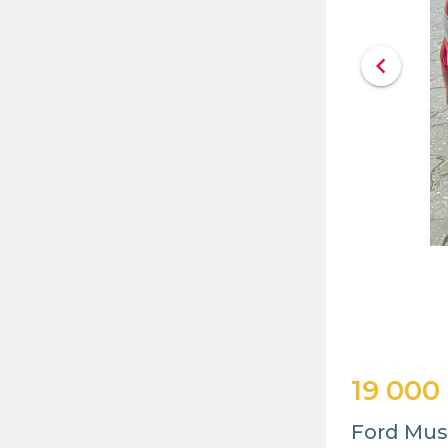
chevron_left
19 000
Ford Mus