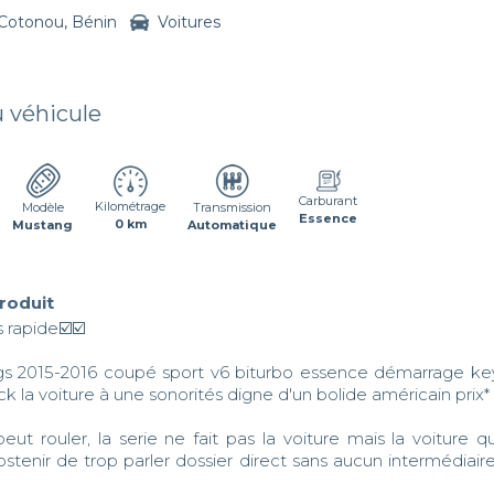
Cotonou, Bénin
Voitures
u véhicule
Carburant
Kilométrage
Transmission
Modèle
Essence
0 km
Automatique
Mustang
produit
 rapide☑️☑️

s 2015-2016 coupé sport v6 biturbo essence démarrage key
ck la voiture à une sonorités digne d'un bolide américain prix* *
peut rouler, la serie ne fait pas la voiture mais la voiture qui 
abstenir de trop parler dossier direct sans aucun intermédiair