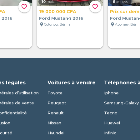
10
mois
6
années
favorite_border
favorite_border
FA
19 000 000 CFA
Prix sur de
 2016
Ford Mustang 2016
Ford Mustan
location_on
location_on
Cotonou, Bénin
Abomey, Béni
ns légales
Voitures à vendre
Téléphones 
érales d’utilisation
Toyota
Iphone
nérales de vente
Peugeot
Samsung-Galaxy
onfidentialité
Renault
Tecno
usion
Nissan
Huawei
curité
Hyundai
Infinix