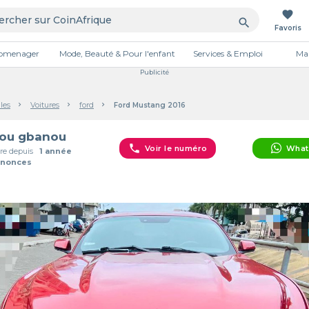
favorite
search
Favoris
tromenager
Mode, Beauté & Pour l'enfant
Services & Emploi
Mai
Publicité
les
Voitures
ford
Ford Mustang 2016
ou gbanou
phone
Voir le numéro
What
e depuis
1 année
nnonces