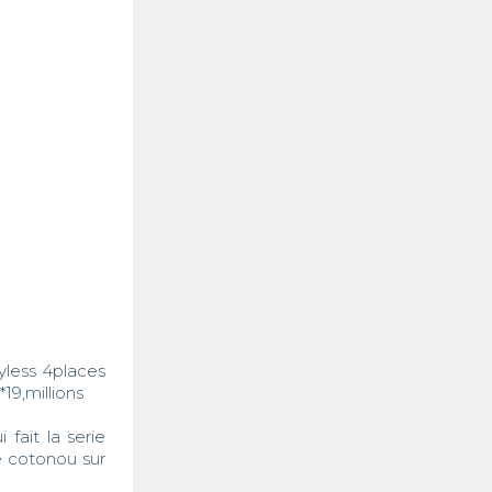
less 4places 
19,millions

fait la serie 
e cotonou sur 