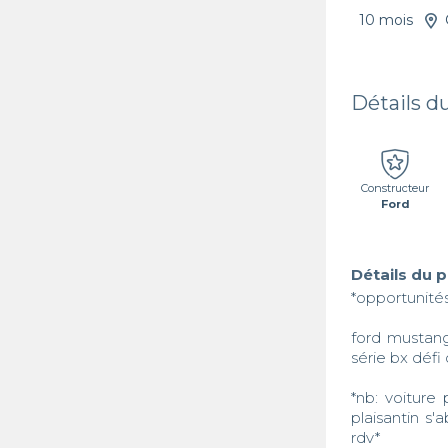
10 mois
Détails d
Constructeur
Ford
Détails du 
*opportunités
ford mustang
série bx défi 
*nb: voiture 
plaisantin s'
rdv*