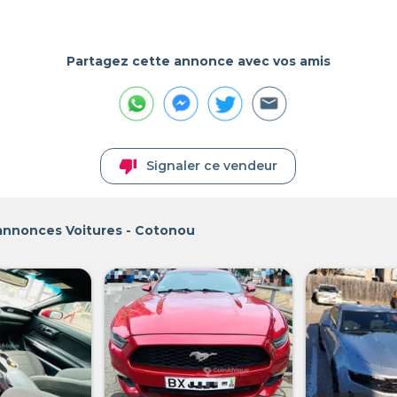
Partagez cette annonce avec vos amis
thumb_down
Signaler ce vendeur
 annonces Voitures - Cotonou