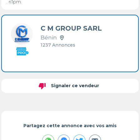
. ri1pm.
C M GROUP SARL
Bénin
1237 Annonces
thumb_down
Signaler ce vendeur
Partagez cette annonce avec vos amis