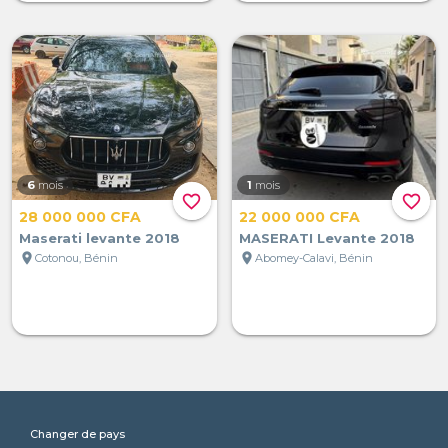
6
mois
1
mois
favorite_border
favorite_border
28 000 000 CFA
22 000 000 CFA
Maserati levante 2018
MASERATI Levante 2018
location_on
location_on
Cotonou, Bénin
Abomey-Calavi, Bénin
Changer de pays