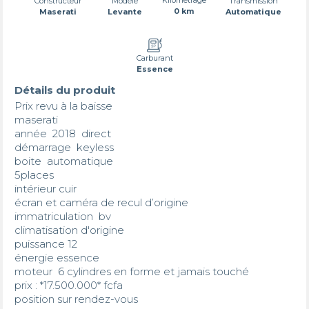
Transmission
Constructeur
Modèle
0 km
Automatique
Maserati
Levante
Carburant
Essence
Détails du produit
Prix revu à la baisse 

maserati

année  2018  direct 

démarrage  keyless

boite  automatique

5places

intérieur cuir 

écran et caméra de recul d’origine

immatriculation  bv

climatisation d'origine 

puissance 12

énergie essence 

moteur  6 cylindres en forme et jamais touché 

prix : *17.500.000* fcfa

position sur rendez-vous 
