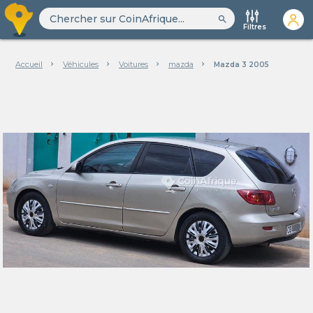
search
Filtres
Accueil
Véhicules
Voitures
mazda
Mazda 3 2005