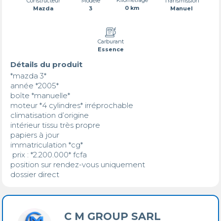
Transmission
Constructeur
Modèle
0 km
Manuel
Mazda
3
Carburant
Essence
Détails du produit
*mazda 3* 

année *2005*

boîte *manuelle* 

moteur *4 cylindres* irréprochable

climatisation d’origine  

intérieur tissu très propre 

papiers à jour 

immatriculation *cg*

 prix : *2.200.000* fcfa

position sur rendez-vous uniquement 

dossier direct
C M GROUP SARL