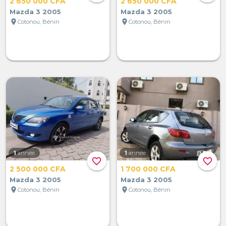
2 650 000 CFA
2 650 000 CFA
Mazda 3 2005
Mazda 3 2005
location_on
location_on
Cotonou, Bénin
Cotonou, Bénin
1
année
1
année
favorite_border
favorite_border
2 500 000 CFA
1 700 000 CFA
Mazda 3 2005
Mazda 3 2005
location_on
location_on
Cotonou, Bénin
Cotonou, Bénin