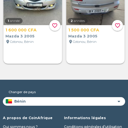
1
année
2
années
favorite_border
favorite_border
1 600 000 CFA
1 500 000 CFA
Mazda 3 2005
Mazda 3 2005
location_on
location_on
Cotonou, Bénin
Cotonou, Bénin
Changer de pays
A propos de CoinAfrique
Informations légales
Qui sommes nous ?
Conditions générales d’utilisation