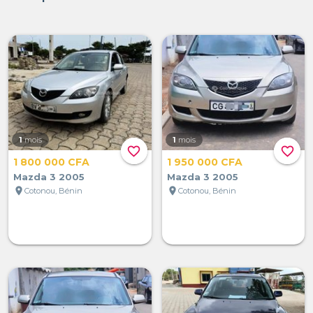
1
mois
1
mois
favorite_border
favorite_border
1 800 000 CFA
1 950 000 CFA
Mazda 3 2005
Mazda 3 2005
location_on
location_on
Cotonou, Bénin
Cotonou, Bénin