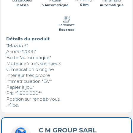
Transmission
Constructeur
Modèle
0 km
Automatique
Mazda
3 Automatique
Carburant
Essence
Détails du produit
*Mazda 3* 

Année *2006* 

Boite *automatique* 

Moteur v4 très silencieux 

Climatisation d’origine 

Intérieur très propre 

Immatriculation *BV* 

Papier à jour 

Prix *1.800.000f*

Position sur rendez-vous 

. r1ice.
C M GROUP SARL