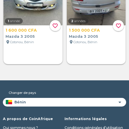
1
année
2
années
favorite_border
favorite_border
1 600 000 CFA
1 500 000 CFA
Mazda 3 2005
Mazda 3 2005
location_on
location_on
Cotonou, Bénin
Cotonou, Bénin
Changer de pays
A propos de CoinAfrique
Informations légales
Qui sommes nous ?
Conditions générales d’utilisation