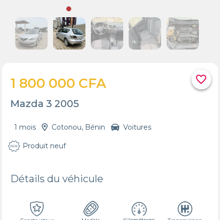
favorite_border
1 800 000 CFA
Mazda 3 2005
1 mois
Cotonou, Bénin
Voitures
Produit neuf
Détails du véhicule
Kilométrage