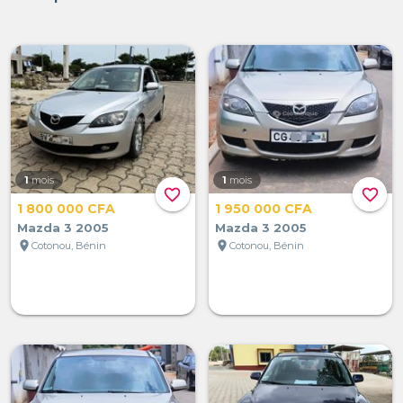
1
mois
1
mois
favorite_border
favorite_border
1 800 000 CFA
1 950 000 CFA
Mazda 3 2005
Mazda 3 2005
location_on
location_on
Cotonou, Bénin
Cotonou, Bénin