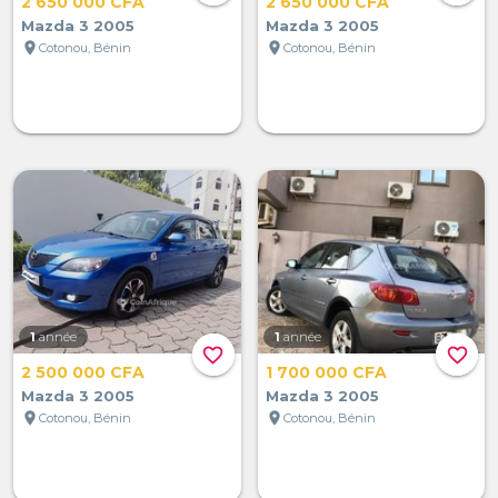
2 650 000 CFA
2 650 000 CFA
Mazda 3 2005
Mazda 3 2005
location_on
location_on
Cotonou, Bénin
Cotonou, Bénin
1
année
1
année
favorite_border
favorite_border
2 500 000 CFA
1 700 000 CFA
Mazda 3 2005
Mazda 3 2005
location_on
location_on
Cotonou, Bénin
Cotonou, Bénin