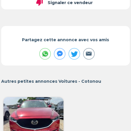
thumb_down
Signaler ce vendeur
Partagez cette annonce avec vos amis
Autres petites annonces Voitures - Cotonou