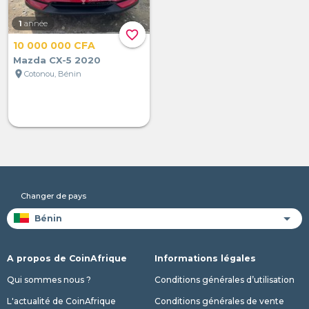
1
année
favorite_border
10 000 000 CFA
Mazda CX-5 2020
location_on
Cotonou, Bénin
Changer de pays
A propos de CoinAfrique
Informations légales
Qui sommes nous ?
Conditions générales d’utilisation
L'actualité de CoinAfrique
Conditions générales de vente