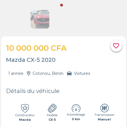
favorite_border
10 000 000 CFA
Mazda CX-5 2020
1 année
Cotonou, Bénin
Voitures
Détails du véhicule
Kilométrage
Transmission
Constructeur
Modèle
0 km
Manuel
Mazda
CX-5