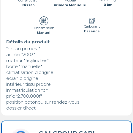
Constructeur
Modèle
0 km
Nissan
Primera Manuelle
Carburant
Transmission
Essence
Manuel
Détails du produit
*nissan primera*

année *2003*

moteur *4cylindres*

boite *manuelle* 

climatisation d'origine 

écran d’origine

intérieur tissu propre 

immatriculation *cl* 

prix: *2.700.000f*

position cotonou sur rendez-vous 

dossier direct