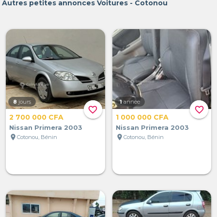
Autres petites annonces Voitures - Cotonou
8
jours
1
année
favorite_border
favorite_border
2 700 000 CFA
1 000 000 CFA
Nissan Primera 2003
Nissan Primera 2003
location_on
location_on
Cotonou, Bénin
Cotonou, Bénin