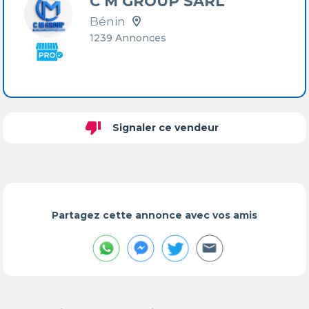
C M GROUP SARL
Bénin
1239 Annonces
thumb_down
Signaler ce vendeur
Partagez cette annonce avec vos amis