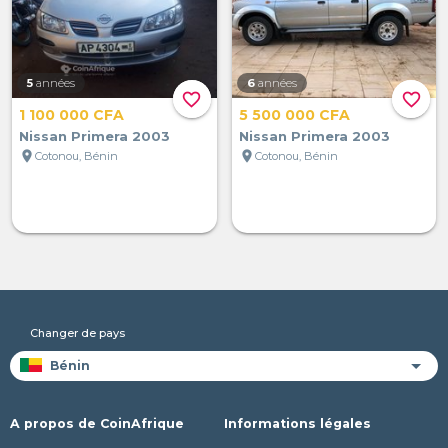
5
années
6
années
favorite_border
favorite_border
1 100 000 CFA
5 500 000 CFA
Nissan Primera 2003
Nissan Primera 2003
location_on
location_on
Cotonou, Bénin
Cotonou, Bénin
Changer de pays
A propos de CoinAfrique
Informations légales