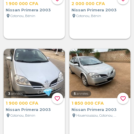
1 900 000 CFA
2 000 000 CFA
Nissan Primera 2003
Nissan Primera 2003
location_on
location_on
Cotonou, Bénin
Cotonou, Bénin
3
années
5
années
favorite_border
favorite_border
1 900 000 CFA
1 850 000 CFA
Nissan Primera 2003
Nissan Primera 2003
location_on
location_on
Cotonou, Bénin
Houenoussou, Cotonou, Bénin