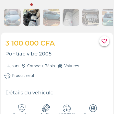
favorite_border
3 100 000 CFA
Pontiac vibe 2005
4 jours
Cotonou, Bénin
Voitures
Produit neuf
Détails du véhicule
Kilométrage