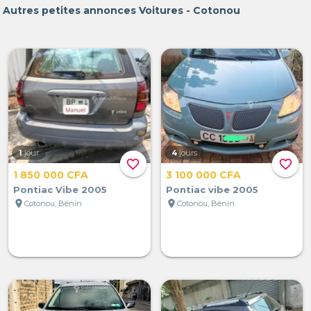
Autres petites annonces Voitures - Cotonou
1
jour
4
jours
favorite_border
favorite_border
1 850 000 CFA
3 100 000 CFA
Pontiac Vibe 2005
Pontiac vibe 2005
location_on
location_on
Cotonou, Bénin
Cotonou, Bénin