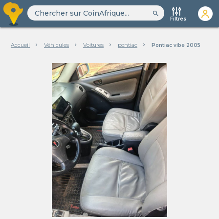
search
Filtres
Accueil
Véhicules
Voitures
pontiac
Pontiac vibe 2005