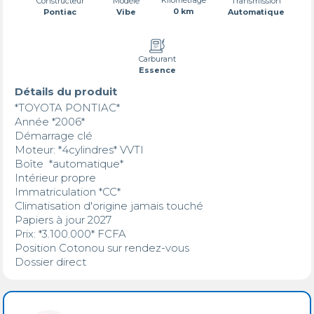
Transmission
Constructeur
Modèle
0 km
Automatique
Pontiac
Vibe
Carburant
Essence
Détails du produit
*TOYOTA PONTIAC* 

Année *2006* 

Démarrage clé  

Moteur: *4cylindres* VVTI

Boîte  *automatique* 

Intérieur propre 

Immatriculation *CC* 

Climatisation d'origine jamais touché 

Papiers à jour 2027

Prix: *3.100.000* FCFA 

Position Cotonou sur rendez-vous 

Dossier direct