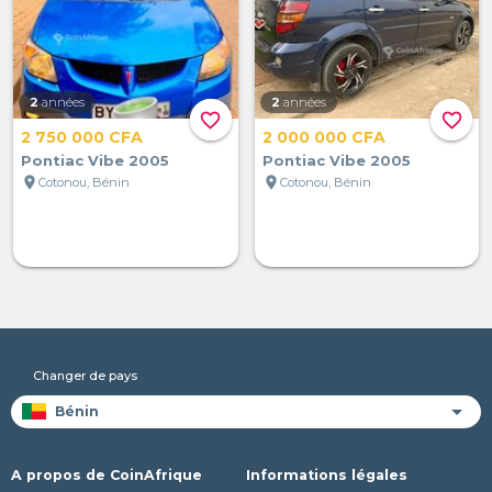
2
années
2
années
favorite_border
favorite_border
2 750 000 CFA
2 000 000 CFA
Pontiac Vibe 2005
Pontiac Vibe 2005
location_on
location_on
Cotonou, Bénin
Cotonou, Bénin
Changer de pays
A propos de CoinAfrique
Informations légales