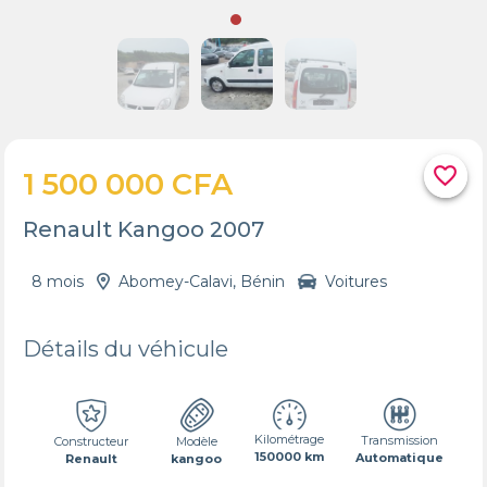
favorite_border
1 500 000 CFA
Renault Kangoo 2007
8 mois
Abomey-Calavi, Bénin
Voitures
Détails du véhicule
Kilométrage
Transmission
Constructeur
Modèle
150000 km
Automatique
Renault
kangoo