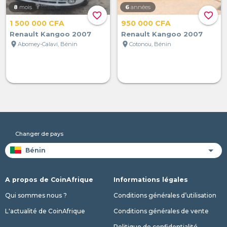
8
mois
6
années
favorite_border
favorite_border
1 500 000 CFA
950 000 CFA
Renault Kangoo 2007
Renault Kangoo 2007
location_on
location_on
Abomey-Calavi, Bénin
Cotonou, Bénin
Changer de pays
A propos de CoinAfrique
Informations légales
Qui sommes nous ?
Conditions générales d’utilisation
L'actualité de CoinAfrique
Conditions générales de vente
Politique de confidentialité