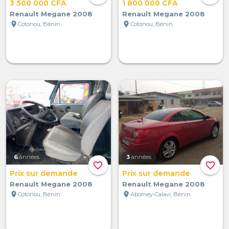
3 500 000 CFA
1 800 000 CFA
Renault Megane 2008
Renault Megane 2008
location_on
location_on
Cotonou, Bénin
Cotonou, Bénin
6
années
3
années
favorite_border
favorite_border
Prix sur demande
Prix sur demande
Renault Megane 2008
Renault Megane 2008
location_on
location_on
Cotonou, Bénin
Abomey-Calavi, Bénin