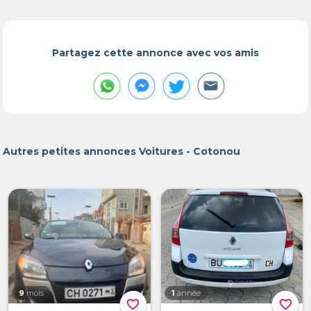
Partagez cette annonce avec vos amis
Autres petites annonces Voitures - Cotonou
9
mois
1
année
favorite_border
favorite_border