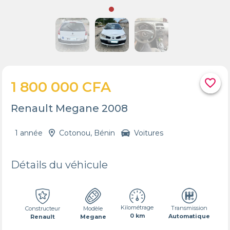
favorite_border
1 800 000 CFA
Renault Megane 2008
1 année
Cotonou, Bénin
Voitures
Détails du véhicule
Kilométrage
Transmission
Constructeur
Modèle
0 km
Automatique
Renault
Megane