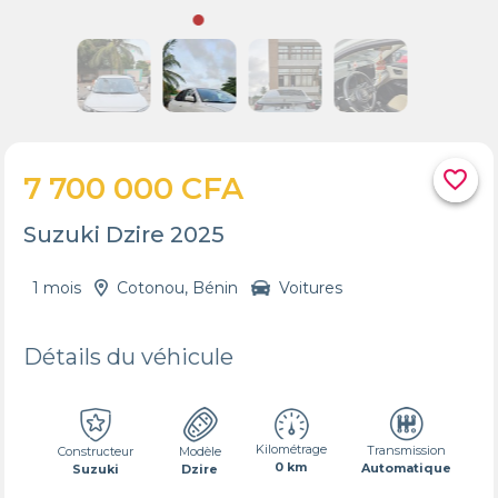
favorite_border
7 700 000 CFA
Suzuki Dzire 2025
1 mois
Cotonou, Bénin
Voitures
Détails du véhicule
Kilométrage
Transmission
Constructeur
Modèle
0 km
Automatique
Suzuki
Dzire