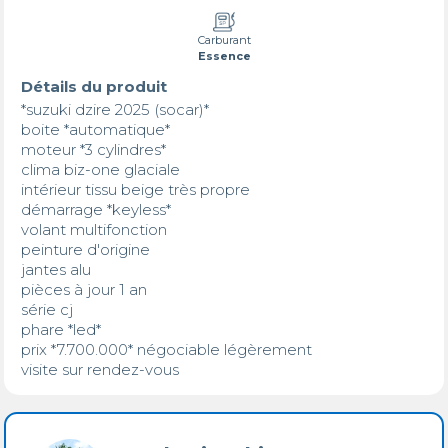
Carburant
Essence
Détails du produit
*suzuki dzire 2025 (socar)* 

boite *automatique* 

moteur *3 cylindres* 

clima biz-one glaciale 

intérieur tissu beige très propre 

démarrage *keyless* 

volant multifonction 

peinture d'origine 

jantes alu 

pièces à jour 1 an 

série cj

phare *led* 

prix *7.700.000* négociable légèrement

visite sur rendez-vous