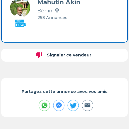
Mahutin Akin
Bénin
258 Annonces
thumb_down
Signaler ce vendeur
Partagez cette annonce avec vos amis