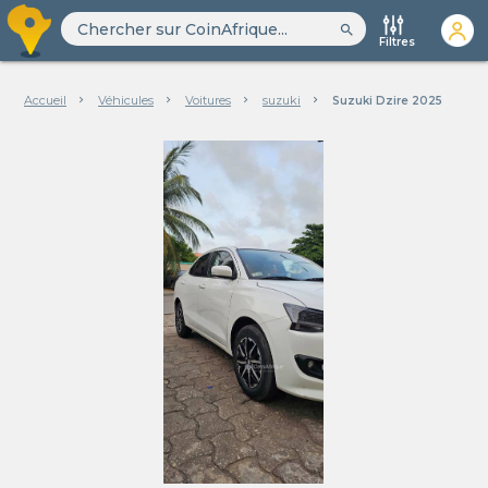
search
Filtres
Accueil
Véhicules
Voitures
suzuki
Suzuki Dzire 2025