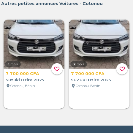
Autres petites annonces Voitures - Cotonou
1
mois
2
mois
favorite_border
favorite_border
7 700 000 CFA
7 700 000 CFA
Suzuki Dzire 2025
SUZUKI Dzire 2025
location_on
location_on
Cotonou, Bénin
Cotonou, Bénin