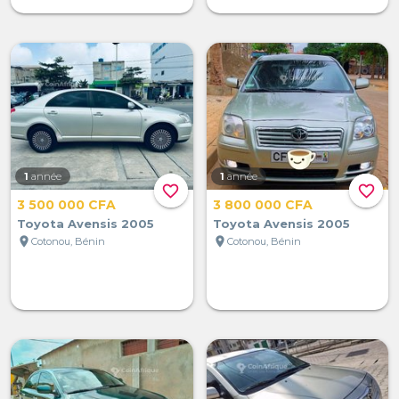
1
année
1
année
favorite_border
favorite_border
3 500 000 CFA
3 800 000 CFA
Toyota Avensis 2005
Toyota Avensis 2005
location_on
location_on
Cotonou, Bénin
Cotonou, Bénin