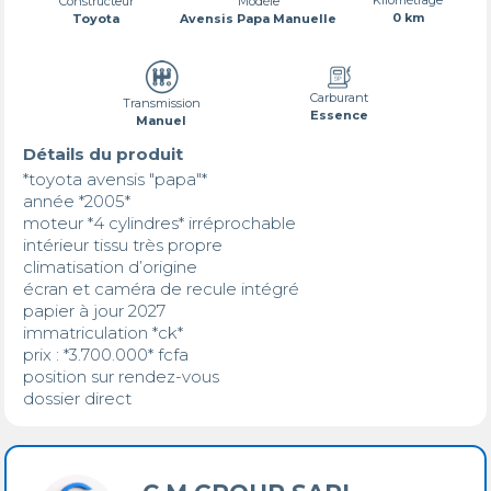
Constructeur
Modèle
0 km
Toyota
Avensis Papa Manuelle
Carburant
Transmission
Essence
Manuel
Détails du produit
*toyota avensis "papa"*

année *2005*

moteur *4 cylindres* irréprochable

intérieur tissu très propre 

climatisation d’origine 

écran et caméra de recule intégré

papier à jour 2027

immatriculation *ck*

prix : *3.700.000* fcfa

position sur rendez-vous 

dossier direct