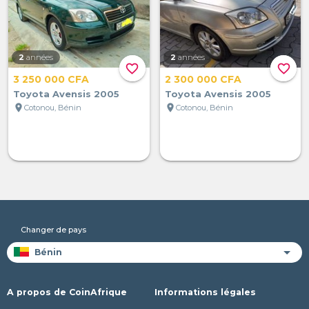
2
années
2
années
favorite_border
favorite_border
3 250 000 CFA
2 300 000 CFA
Toyota Avensis 2005
Toyota Avensis 2005
location_on
location_on
Cotonou, Bénin
Cotonou, Bénin
Changer de pays
A propos de CoinAfrique
Informations légales