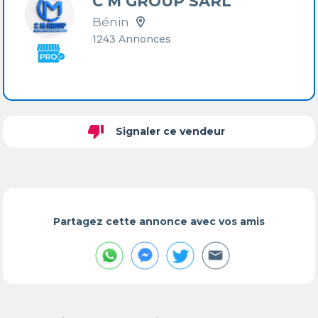
C M GROUP SARL
Bénin
1243 Annonces
thumb_down
Signaler ce vendeur
Partagez cette annonce avec vos amis