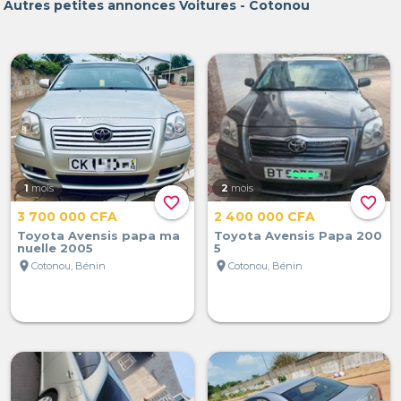
Autres petites annonces Voitures - Cotonou
1
mois
2
mois
favorite_border
favorite_border
3 700 000 CFA
2 400 000 CFA
Toyota Avensis papa ma
Toyota Avensis Papa 200
nuelle 2005
5
location_on
location_on
Cotonou, Bénin
Cotonou, Bénin