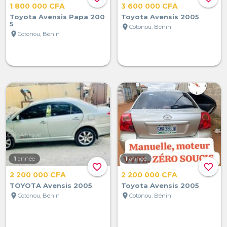
1 800 000 CFA
3 600 000 CFA
Toyota Avensis Papa 200
Toyota Avensis 2005
5
location_on
Cotonou, Bénin
location_on
Cotonou, Bénin
1
année
1
année
favorite_border
favorite_border
2 200 000 CFA
2 200 000 CFA
TOYOTA Avensis 2005
Toyota Avensis 2005
location_on
location_on
Cotonou, Bénin
Cotonou, Bénin