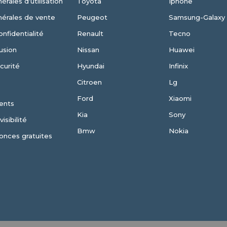
érales d’utilisation
Toyota
Iphone
nérales de vente
Peugeot
Samsung-Galaxy
onfidentialité
Renault
Tecno
usion
Nissan
Huawei
curité
Hyundai
Infinix
Citroen
Lg
Ford
Xiaomi
ents
Kia
Sony
isibilité
Bmw
Nokia
onces gratuites