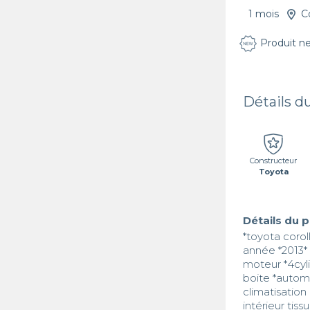
1 mois
C
Produit n
Détails d
Constructeur
Toyota
Détails du 
*toyota coroll
année *2013*

moteur *4cyli
boite *autom
climatisation 
intérieur tissu