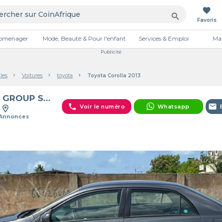
favorite
search
Favoris
tromenager
Mode, Beauté & Pour l'enfant
Services & Emploi
Mai
Publicité
les
Voitures
toyota
Toyota Corolla 2013
C M GROUP SARL
phone
email
Voir le numéro
Whatsapp
 Annonces