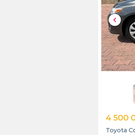
chevron_left
4 500 
Toyota Co