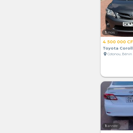
1
mois
4 500 000 C
Toyota Coroll
location_on
Cotonou, Bénin
1
année