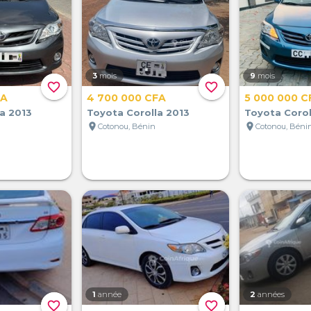
3
mois
9
mois
favorite_border
favorite_border
FA
4 700 000 CFA
5 000 000 C
a 2013
Toyota Corolla 2013
Toyota Corol
location_on
location_on
Cotonou, Bénin
Cotonou, Béni
1
année
2
années
favorite_border
favorite_border