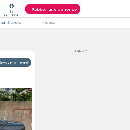
account_circle
Publier une annonce
Se
connecter
son & Loisirs
Autres
Publicité
Envoyer un email