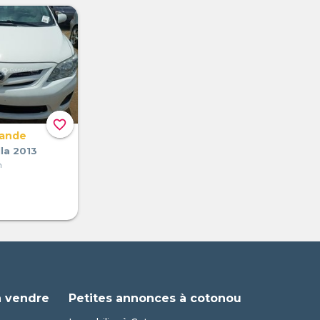
favorite_border
mande
la 2013
n
à vendre
Petites annonces à cotonou