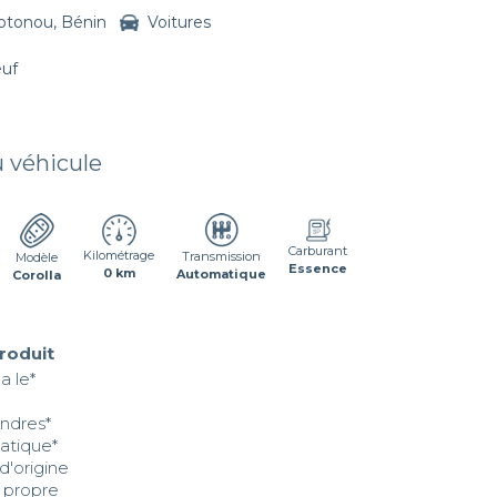
otonou, Bénin
Voitures
euf
u véhicule
Carburant
Kilométrage
Transmission
Modèle
Essence
0 km
Automatique
Corolla
produit
a le*

ndres*

atique*

d'origine 

 propre 
