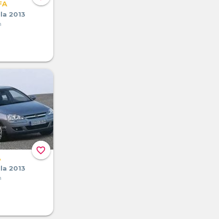
FA
la 2013
n
favorite_border
A
la 2013
n