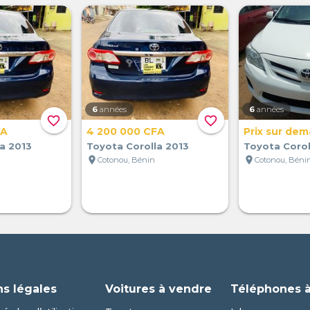
6
années
6
années
favorite_border
favorite_border
FA
4 200 000 CFA
Prix sur de
a 2013
Toyota Corolla 2013
Toyota Corol
location_on
location_on
Cotonou, Bénin
Cotonou, Béni
ns légales
Voitures à vendre
Téléphones 