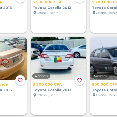
FA
5 500 000 CFA
5 200 000 C
a 2013
Toyota Corolla 2013
Toyota Corol
location_on
location_on
Cotonou, Bénin
Cotonou, Béni
4
années
5
années
favorite_border
favorite_border
ande
3 900 000 CFA
850 000 CF
a 2013
Toyota Corolla 2013
Toyota Corol
location_on
location_on
Cotonou, Bénin
Cotonou, Béni