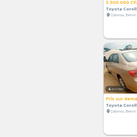
5 500 000 C
Toyota Coroll
location_on
Cotonou, Bénin
4
années
Prix sur dem
Toyota Coroll
location_on
Cotonou, Bénin