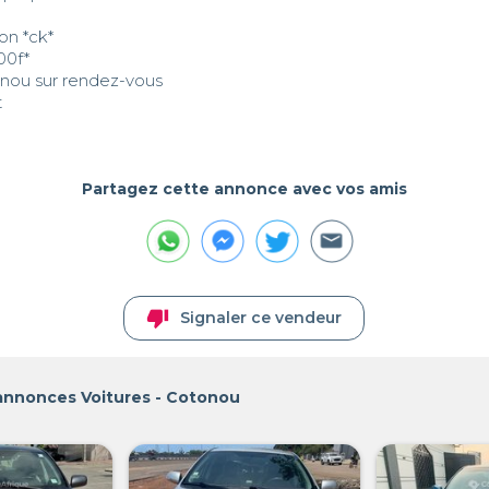
n *ck* 

00f*

onou sur rendez-vous

t
Partagez cette annonce avec vos amis
thumb_down
Signaler ce vendeur
 annonces Voitures - Cotonou