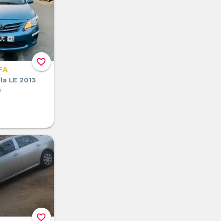
favorite_border
FA
la LE 2013
n
favorite_border