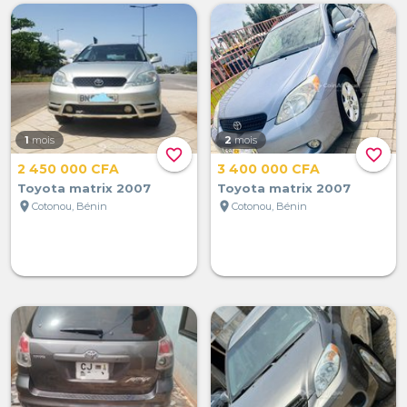
1
mois
2
mois
favorite_border
favorite_border
2 450 000 CFA
3 400 000 CFA
Toyota matrix 2007
Toyota matrix 2007
location_on
location_on
Cotonou, Bénin
Cotonou, Bénin