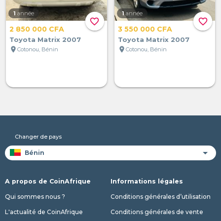
1
année
1
année
favorite_border
favorite_border
2 850 000 CFA
3 550 000 CFA
Toyota Matrix 2007
Toyota Matrix 2007
location_on
location_on
Cotonou, Bénin
Cotonou, Bénin
Changer de pays
A propos de CoinAfrique
Informations légales
Qui sommes nous ?
Conditions générales d’utilisation
L'actualité de CoinAfrique
Conditions générales de vente