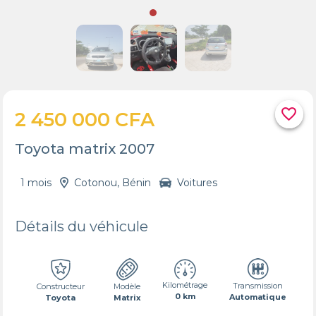
favorite_border
2 450 000 CFA
Toyota matrix 2007
1 mois
Cotonou, Bénin
Voitures
Détails du véhicule
Kilométrage
Transmission
Constructeur
Modèle
0 km
Automatique
Toyota
Matrix