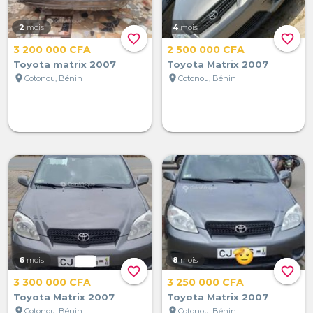
2
mois
4
mois
favorite_border
favorite_border
3 200 000 CFA
2 500 000 CFA
Toyota matrix 2007
Toyota Matrix 2007
location_on
location_on
Cotonou, Bénin
Cotonou, Bénin
6
mois
8
mois
favorite_border
favorite_border
3 300 000 CFA
3 250 000 CFA
Toyota Matrix 2007
Toyota Matrix 2007
location_on
location_on
Cotonou, Bénin
Cotonou, Bénin