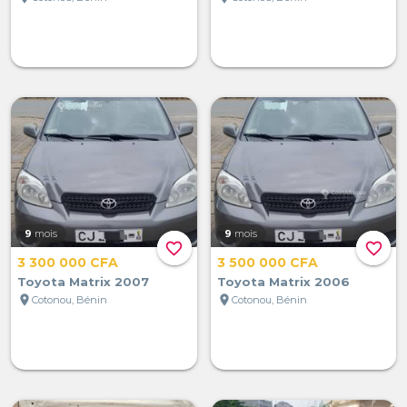
9
mois
9
mois
favorite_border
favorite_border
3 300 000 CFA
3 500 000 CFA
Toyota Matrix 2007
Toyota Matrix 2006
location_on
location_on
Cotonou, Bénin
Cotonou, Bénin