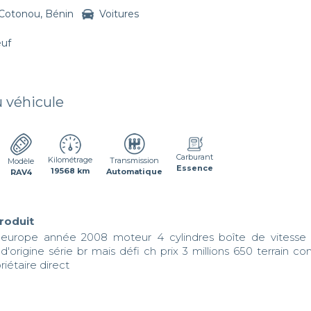
Cotonou, Bénin
Voitures
euf
u véhicule
Carburant
Kilométrage
Transmission
Modèle
Essence
19568 km
Automatique
RAV4
produit
 europe année 2008 moteur 4 cylindres boîte de vitesse 
 d'origine série br mais défi ch prix 3 millions 650 terrain 
riétaire direct