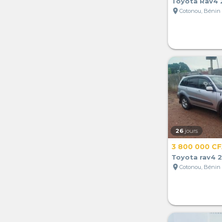
Toyota Rav4
location_on
Cotonou, Bénin
26
jours
3 800 000 C
Toyota rav4 
location_on
Cotonou, Bénin