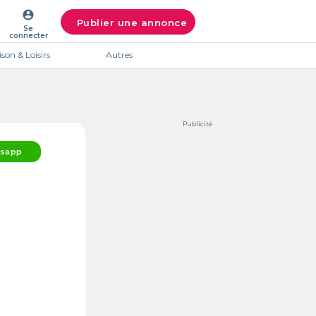
account_circle
Publier une annonce
Se
connecter
son & Loisirs
Autres
Publicité
sapp