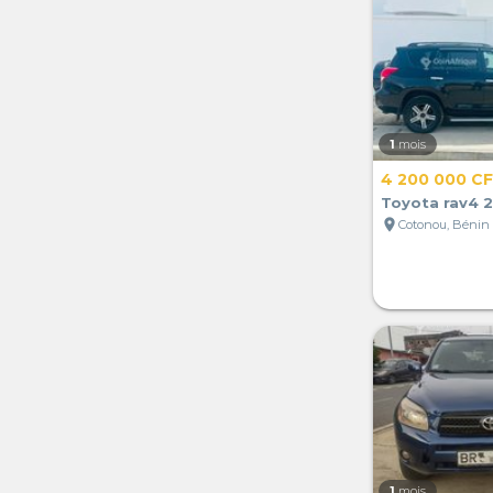
1
mois
4 200 000 C
Toyota rav4 
location_on
Cotonou, Bénin
1
mois