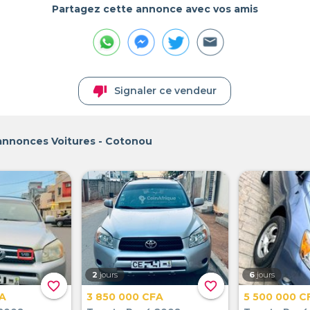
Partagez cette annonce avec vos amis
thumb_down
Signaler ce vendeur
 annonces Voitures - Cotonou
2
jours
6
jours
favorite_border
favorite_border
FA
3 850 000 CFA
5 500 000 C