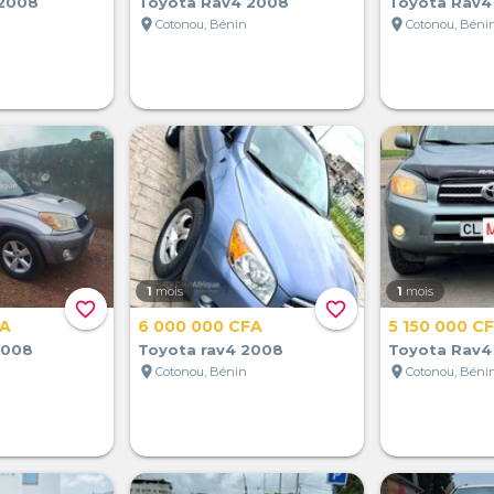
 2008
Toyota Rav4 2008
Toyota Rav4
location_on
location_on
Cotonou, Bénin
Cotonou, Béni
1
mois
1
mois
favorite_border
favorite_border
FA
6 000 000 CFA
5 150 000 C
2008
Toyota rav4 2008
Toyota Rav4
location_on
location_on
Cotonou, Bénin
Cotonou, Béni