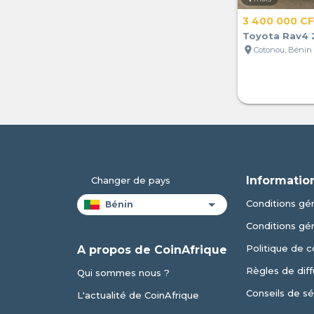
3 400 000 C
Toyota Rav4
location_on
Cotonou, Bénin
Informatio
Changer de pays
Conditions gén
Conditions gé
Politique de c
A propos de CoinAfrique
Règles de diff
Qui sommes nous ?
Conseils de sé
L'actualité de CoinAfrique