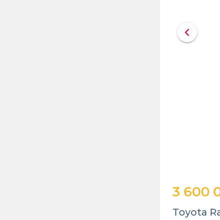
chevron_left
3 600 
Toyota R