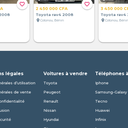
favorite_border
favorite_border
FA
2 450 000 CFA
3 450 000 C
 2008
Toyota rav4 2008
Toyota rav4
location_on
location_on
Cotonou, Bénin
Cotonou, Béni
ns légales
Voitures à vendre
Téléphones 
érales d’utilisation
Toyota
Iphone
nérales de vente
Peugeot
Samsung-Galaxy
onfidentialité
Renault
Tecno
usion
Nissan
Huawei
curité
Hyundai
Infinix