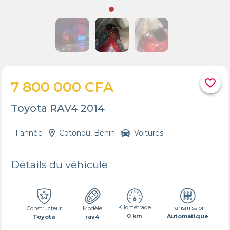
favorite_border
7 800 000 CFA
Toyota RAV4 2014
1 année
Cotonou, Bénin
Voitures
Détails du véhicule
Kilométrage
Transmission
Constructeur
Modèle
0 km
Automatique
Toyota
rav4