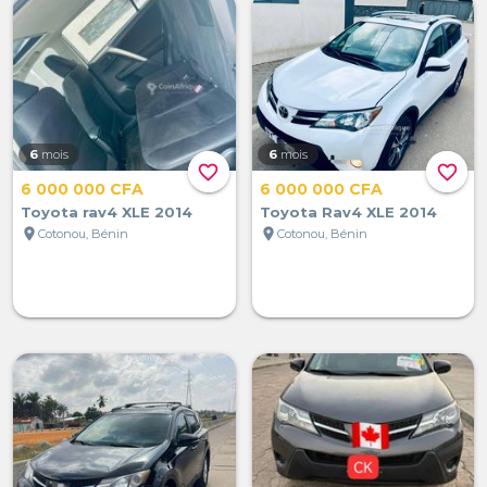
6
mois
6
mois
favorite_border
favorite_border
6 000 000 CFA
6 000 000 CFA
Toyota rav4 XLE 2014
Toyota Rav4 XLE 2014
location_on
location_on
Cotonou, Bénin
Cotonou, Bénin