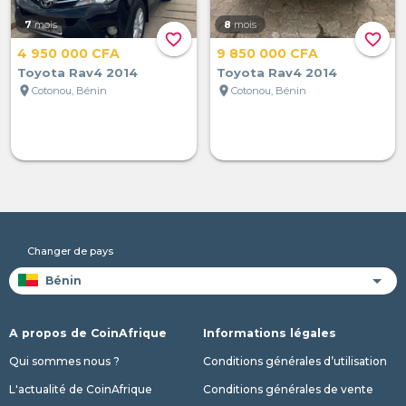
7
mois
8
mois
favorite_border
favorite_border
4 950 000 CFA
9 850 000 CFA
Toyota Rav4 2014
Toyota Rav4 2014
location_on
location_on
Cotonou, Bénin
Cotonou, Bénin
Changer de pays
A propos de CoinAfrique
Informations légales
Qui sommes nous ?
Conditions générales d’utilisation
L'actualité de CoinAfrique
Conditions générales de vente