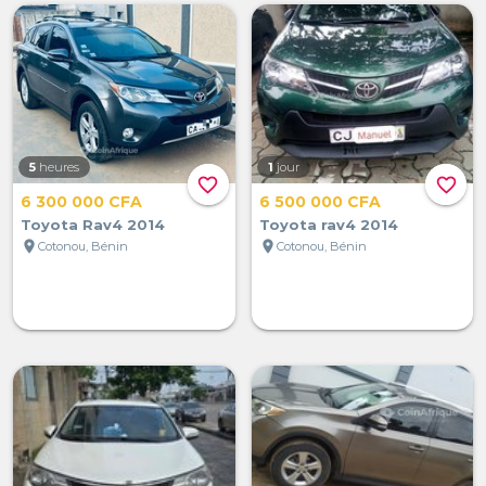
5
heures
1
jour
favorite_border
favorite_border
6 300 000 CFA
6 500 000 CFA
Toyota Rav4 2014
Toyota rav4 2014
location_on
location_on
Cotonou, Bénin
Cotonou, Bénin