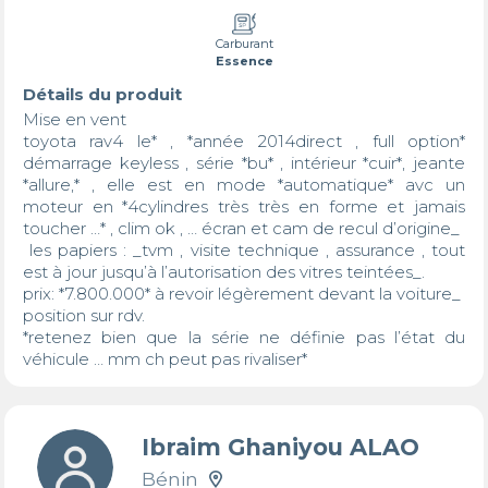
Carburant
Essence
Détails du produit
Mise en vent

toyota rav4 le* , *année 2014direct , full option* 
démarrage keyless , série *bu* , intérieur *cuir*, jeante 
*allure,* , elle est en mode *automatique* avc un 
moteur en *4cylindres très très en forme et jamais 
toucher …* , clim ok , … écran et cam de recul d’origine_

 les papiers : _tvm , visite technique , assurance , tout 
est à jour jusqu’à l’autorisation des vitres teintées_. 

prix: *7.800.000* à revoir légèrement devant la voiture_

position sur rdv.

*retenez bien que la série ne définie pas l’état du 
véhicule … mm ch peut pas rivaliser*
Ibraim Ghaniyou ALAO
Bénin