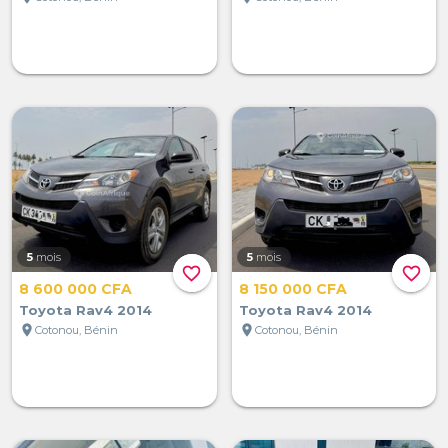
5
mois
5
mois
favorite_border
favorite_border
8 600 000 CFA
8 150 000 CFA
Toyota Rav4 2014
Toyota Rav4 2014
location_on
location_on
Cotonou, Bénin
Cotonou, Bénin