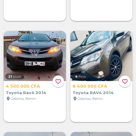
21
jours
4
mois
favorite_border
favorite_border
4 500 000 CFA
8 400 000 CFA
Toyota Rav4 2014
Toyota RAV4 2014
location_on
location_on
Cotonou, Bénin
Cotonou, Bénin