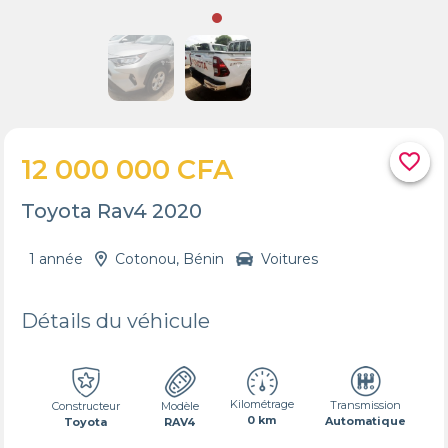
favorite_border
12 000 000 CFA
Toyota Rav4 2020
1 année
Cotonou, Bénin
Voitures
Détails du véhicule
Kilométrage
Transmission
Constructeur
Modèle
0 km
Automatique
Toyota
RAV4