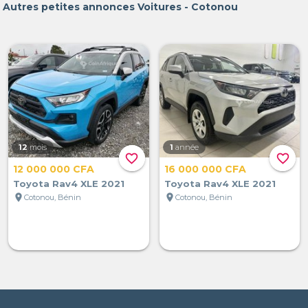
Autres petites annonces Voitures - Cotonou
12
mois
1
année
favorite_border
favorite_border
12 000 000 CFA
16 000 000 CFA
Toyota Rav4 XLE 2021
Toyota Rav4 XLE 2021
location_on
location_on
Cotonou, Bénin
Cotonou, Bénin