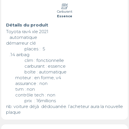
Carburant
Essence
Détails du produit
Toyota rav4 xle 2021

   automatique 

démarreur clé 

		places :  5

   .14 airbag 

		clim : fonctionnelle 

		carburant : essence 

		boîte : automatique

       	moteur : en forme, v4

       	assurance : non

       	tvm : non

       	contrôle tech : non

		prix  : 16millions

nb: voiture déjà  dédouanée. l’acheteur aura la nouvelle 
plaque