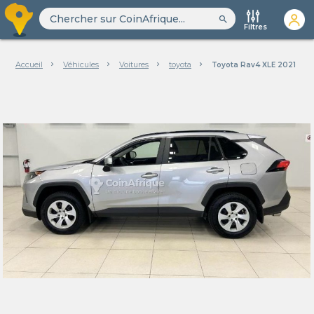
search
Filtres
Accueil
Véhicules
Voitures
toyota
Toyota Rav4 XLE 2021