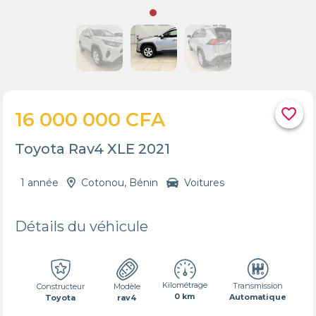
favorite_border
16 000 000 CFA
Toyota Rav4 XLE 2021
1 année
Cotonou, Bénin
Voitures
Détails du véhicule
Kilométrage
Transmission
Constructeur
Modèle
0 km
Automatique
Toyota
rav4