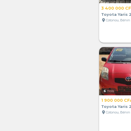
3 400 000 C
Toyota Yaris 
location_on
Cotonou, Bénin
6
mois
1 900 000 CF
Toyota Yaris 
location_on
Cotonou, Bénin