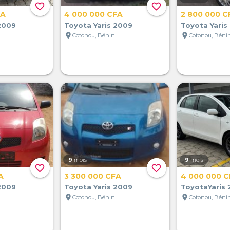
favorite_border
favorite_border
FA
4 000 000 CFA
2 800 000 C
2009
Toyota Yaris 2009
Toyota Yaris
location_on
location_on
Cotonou, Bénin
Cotonou, Béni
9
mois
9
mois
favorite_border
favorite_border
A
3 300 000 CFA
4 000 000 
2009
Toyota Yaris 2009
ToyotaYaris
location_on
location_on
Cotonou, Bénin
Cotonou, Béni