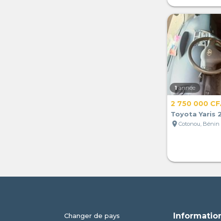
1
année
2 750 000 C
Toyota Yaris 
location_on
Cotonou, Bénin
Informatio
Changer de pays