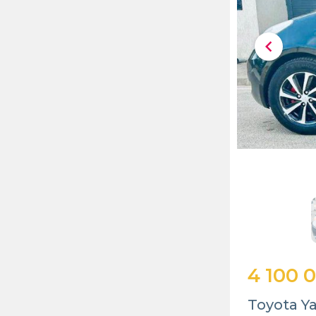
chevron_left
4 100 
Toyota Ya