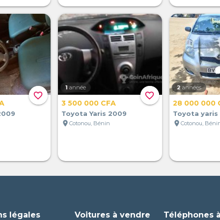
1
année
2
années
favorite_border
favorite_border
FA
3 500 000 CFA
28 000 000 
2009
Toyota Yaris 2009
Toyota yaris
location_on
location_on
Cotonou, Bénin
Cotonou, Béni
ns légales
Voitures à vendre
Téléphones 