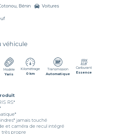
Cotonou, Bénin
Voitures
euf
u véhicule
Carburant
Kilométrage
Transmission
Modèle
Essence
0 km
Automatique
Yaris
produit
S RS* 



tique* 

indres* jamais touché

de et caméra de recul intégré

u très propre
