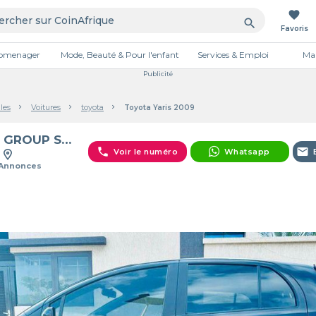
favorite
search
Favoris
tromenager
Mode, Beauté & Pour l'enfant
Services & Emploi
Mai
Publicité
les
Voitures
toyota
Toyota Yaris 2009
C M GROUP SARL
phone
email
Voir le numéro
Whatsapp
 Annonces