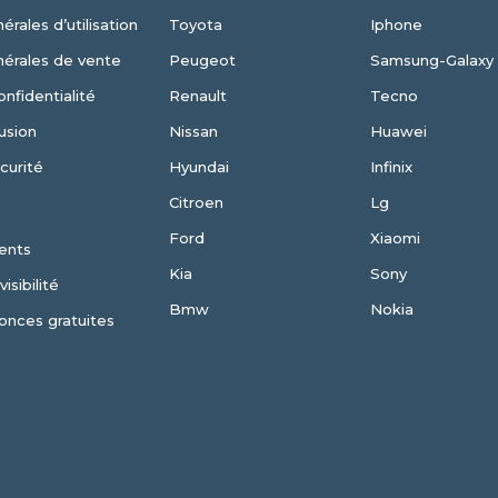
érales d’utilisation
Toyota
Iphone
nérales de vente
Peugeot
Samsung-Galaxy
onfidentialité
Renault
Tecno
usion
Nissan
Huawei
curité
Hyundai
Infinix
Citroen
Lg
Ford
Xiaomi
ents
Kia
Sony
isibilité
Bmw
Nokia
onces gratuites