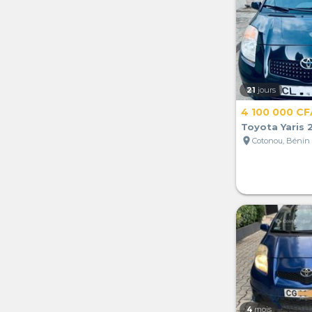
21
jours
4 100 000 CF
Toyota Yaris 
location_on
Cotonou, Bénin
4
mois