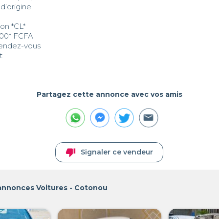
d’origine

on *CL* 

000* FCFA

rendez-vous 

t
Partagez cette annonce avec vos amis
thumb_down
Signaler ce vendeur
 annonces Voitures - Cotonou