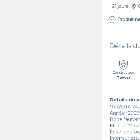
21 jours
Produit n
Détails d
Constructeur
Toyota
Détails du 
*TOYOTA YARI
Année *2009*
Boîte *automa
Moteur *4 cyl
Écran androï
Intérieur tiss