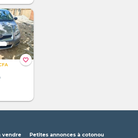
favorite_border
CFA
n
à vendre
Petites annonces à cotonou