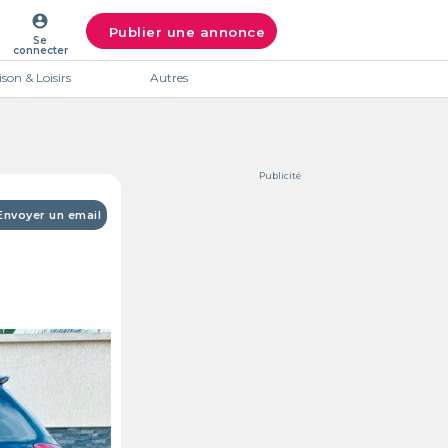
account_circle
Publier une annonce
Se
connecter
son & Loisirs
Autres
Publicité
Envoyer un email