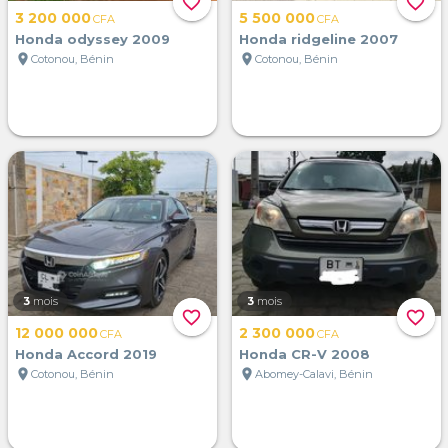
favorite_border
favorite_border
3 200 000
5 500 000
CFA
CFA
Honda odyssey 2009
Honda ridgeline 2007
location_on
location_on
Cotonou, Bénin
Cotonou, Bénin
3
mois
3
mois
favorite_border
favorite_border
12 000 000
2 300 000
CFA
CFA
Honda Accord 2019
Honda CR-V 2008
location_on
location_on
Cotonou, Bénin
Abomey-Calavi, Bénin