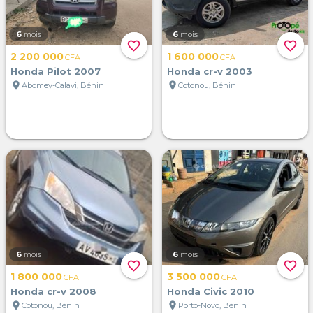
6
mois
6
mois
favorite_border
favorite_border
2 200 000
1 600 000
CFA
CFA
Honda Pilot 2007
Honda cr-v 2003
location_on
location_on
Abomey-Calavi, Bénin
Cotonou, Bénin
6
mois
6
mois
favorite_border
favorite_border
1 800 000
3 500 000
CFA
CFA
Honda cr-v 2008
Honda Civic 2010
location_on
location_on
Cotonou, Bénin
Porto-Novo, Bénin