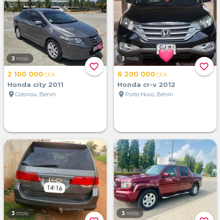
3
mois
3
mois
favorite_border
favorite_border
2 100 000
6 200 000
CFA
CFA
Honda city 2011
Honda cr-v 2012
location_on
location_on
Cotonou, Bénin
Porto-Novo, Bénin
3
mois
3
mois