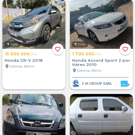
7
mois
7
mois
favorite_border
favorite_border
15 000 000
1 700 000
CFA
CFA
Honda CR-V 2018
Honda Accord Sport 2 por
tières 2010
location_on
Cotonou, Bénin
location_on
Cotonou, Bénin
C M GROUP SARL