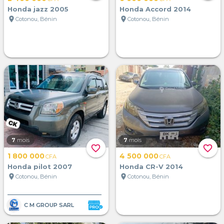
Honda jazz 2005
Honda Accord 2014
location_on
location_on
Cotonou, Bénin
Cotonou, Bénin
7
mois
7
mois
favorite_border
favorite_border
1 800 000
4 500 000
CFA
CFA
Honda pilot 2007
Honda CR-V 2014
location_on
location_on
Cotonou, Bénin
Cotonou, Bénin
C M GROUP SARL