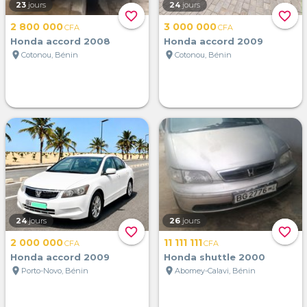
23
jours
24
jours
favorite_border
favorite_border
2 800 000
3 000 000
CFA
CFA
Honda accord 2008
Honda accord 2009
location_on
location_on
Cotonou, Bénin
Cotonou, Bénin
24
jours
26
jours
favorite_border
favorite_border
2 000 000
11 111 111
CFA
CFA
Honda accord 2009
Honda shuttle 2000
location_on
location_on
Porto-Novo, Bénin
Abomey-Calavi, Bénin