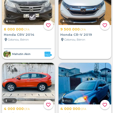
4
mois
4
mois
favorite_border
favorite_border
6 000 000
9 500 000
CFA
CFA
Honda CRV 2014
Honda CR-V 2019
location_on
location_on
Cotonou, Bénin
Cotonou, Bénin
Mahutin Akin
5
mois
5
mois
favorite_border
favorite_border
4 000 000
4 000 000
CFA
CFA