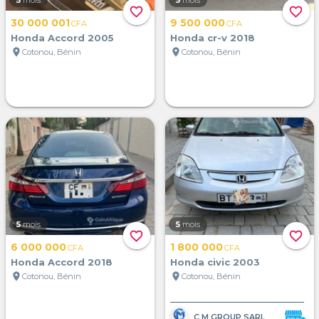
5
mois
5
mois
favorite_border
favorite_border
30 000 001
9 500 000
CFA
CFA
Honda Accord 2005
Honda cr-v 2018
location_on
location_on
Cotonou, Bénin
Cotonou, Bénin
5
mois
5
mois
favorite_border
favorite_border
6 000 000
1 800 000
CFA
CFA
Honda Accord 2018
Honda civic 2003
location_on
location_on
Cotonou, Bénin
Cotonou, Bénin
C M GROUP SARL