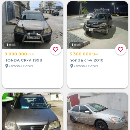
1
mois
1
mois
favorite_border
favorite_border
9 000 000
3 300 000
CFA
CFA
HONDA CR-V 1998
honda cr-v 2010
location_on
location_on
Cotonou, Bénin
Cotonou, Bénin