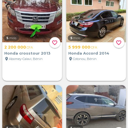
5
mois
5
mois
favorite_border
favorite_border
2 200 000
5 999 000
CFA
CFA
Honda crosstour 2013
Honda Accord 2014
location_on
location_on
Abomey-Calavi, Bénin
Cotonou, Bénin