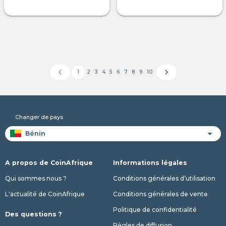
chevron_left
chevron_right
1
2
3
4
5
6
7
8
9
10
Changer de pays
A propos de CoinAfrique
Informations légales
Qui sommes nous ?
Conditions générales d’utilisation
L'actualité de CoinAfrique
Conditions générales de vente
Politique de confidentialité
Des questions ?
Règles de diffusion