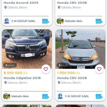
Honda Accord 2009
Honda CRV 2008
location_on
location_on
Cotonou, Bénin
Cotonou, Bénin
C M GROUP SARL
Mahutin Akin
2
jours
5
jours
favorite_border
favorite_border
8 500 000
1 950 000
CFA
CFA
Honda ridgeline 2018
Honda CRV 2008
location_on
location_on
Cotonou, Bénin
Cotonou, Bénin
Mahutin Akin
C M GROUP SARL