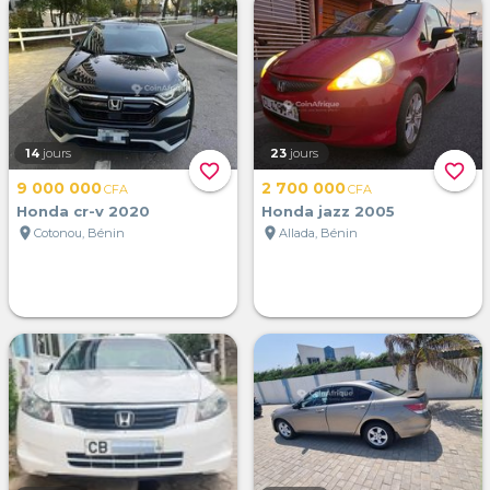
14
jours
23
jours
favorite_border
favorite_border
9 000 000
2 700 000
CFA
CFA
Honda cr-v 2020
Honda jazz 2005
location_on
location_on
Cotonou, Bénin
Allada, Bénin