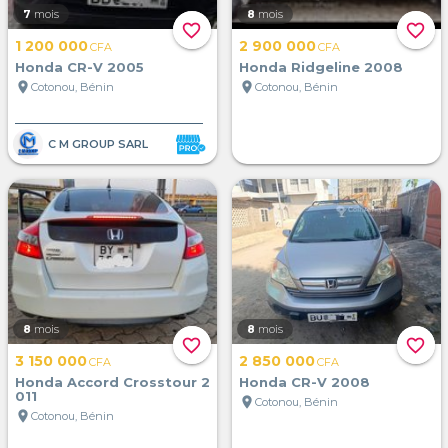
7
mois
8
mois
favorite_border
favorite_border
1 200 000
2 900 000
CFA
CFA
Honda CR-V 2005
Honda Ridgeline 2008
location_on
location_on
Cotonou, Bénin
Cotonou, Bénin
C M GROUP SARL
8
mois
8
mois
favorite_border
favorite_border
3 150 000
2 850 000
CFA
CFA
Honda Accord Crosstour 2
Honda CR-V 2008
011
location_on
Cotonou, Bénin
location_on
Cotonou, Bénin