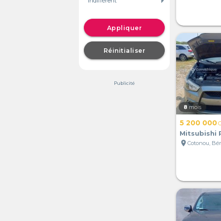
Appliquer
Réinitialiser
Publicité
8
mois
5 200 000
Mitsubishi 
location_on
Cotonou, Bé