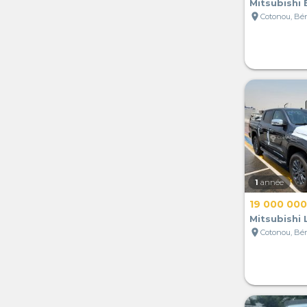
Mitsubishi 
location_on
Cotonou, Bé
1
année
19 000 000
Mitsubishi 
location_on
Cotonou, Bé