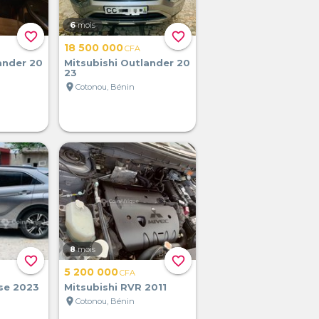
6
mois
favorite_border
favorite_border
18 500 000
CFA
ander 20
Mitsubishi Outlander 20
23
location_on
Cotonou, Bénin
8
mois
favorite_border
favorite_border
5 200 000
CFA
pse 2023
Mitsubishi RVR 2011
location_on
Cotonou, Bénin