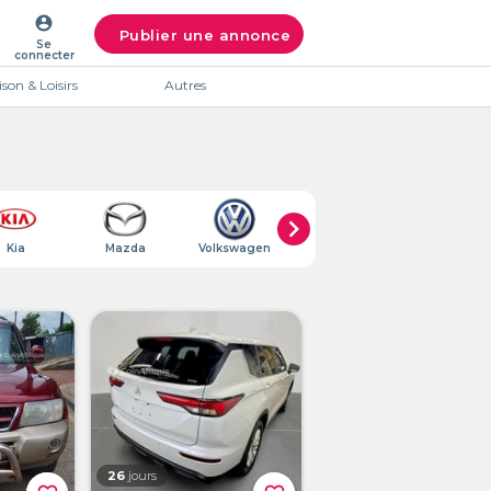
account_circle
Publier une annonce
Se
connecter
son & Loisirs
Autres
chevron_right
Kia
Mazda
Volkswagen
Opel
Mercedes-Be
26
jours