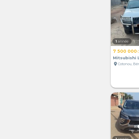
1
année
7 500 000
Mitsubishi
location_on
Cotonou, Bé