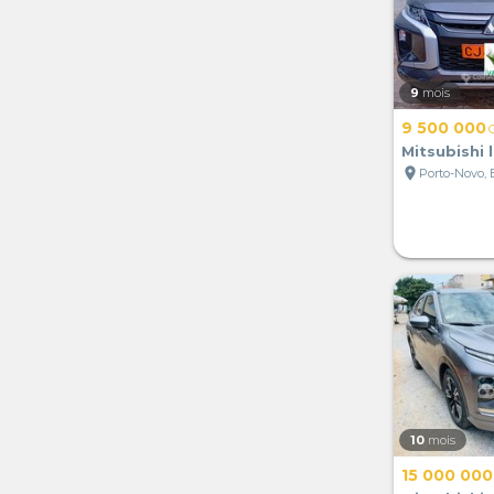
9
mois
9 500 000
Mitsubishi 
location_on
Porto-Novo,
10
mois
15 000 000