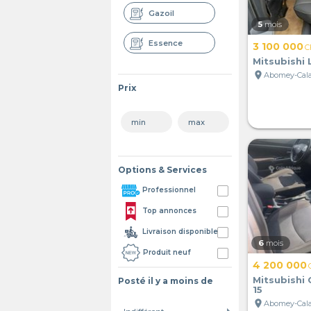
Gazoil
5
mois
Essence
3 100 000
C
Mitsubishi
location_on
Abomey-Cala
Prix
Options & Services
Professionnel
Top annonces
Livraison disponible
6
mois
Produit neuf
4 200 000
Mitsubishi
Posté il y a moins de
15
location_on
Abomey-Cala