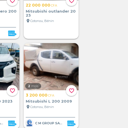
favorite_border
favorite_border
22 000 000
CFA
tero 200
Mitsubishi outlander 20
23
location_on
Cotonou, Bénin
2
mois
favorite_border
favorite_border
3 200 000
CFA
0 2023
Mitsubishi L 200 2009
location_on
Cotonou, Bénin
C M GROUP SARL
C M GROUP SARL