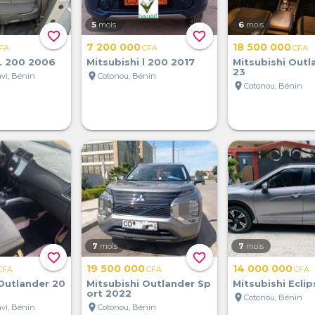
5
mois
6
mois
favorite_border
favorite_border
7 200 000
18 500 000
FA
CFA
CFA
 L 200 2006
Mitsubishi l 200 2017
Mitsubishi Outl
23
location_on
vi, Bénin
Cotonou, Bénin
location_on
Cotonou, Bénin
7
mois
7
mois
favorite_border
favorite_border
19 500 000
14 000 000
CFA
CFA
CFA
 Outlander 20
Mitsubishi Outlander Sp
Mitsubishi Ecli
ort 2022
location_on
Cotonou, Bénin
location_on
vi, Bénin
Cotonou, Bénin