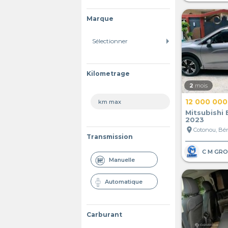
Marque
Kilometrage
2
mois
12 000 000
Mitsubishi 
2023
location_on
Cotonou, Bé
Transmission
Manuelle
Automatique
Carburant