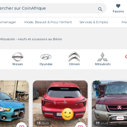
favorite
search
Favoris
tromenager
Mode, Beauté & Pour l'enfant
Services & Emploi
Mai
Publicité
itsubishi - neufs et occasions au Bénin
Nissan
Hyundai
Citroen
Mitsubishi
13
jours
17
jours