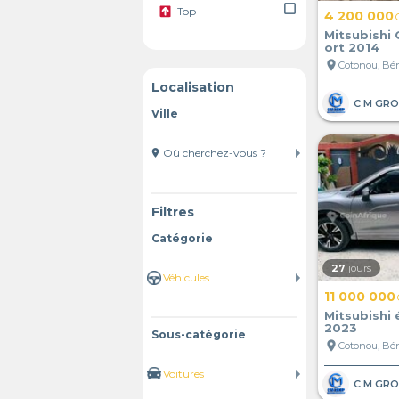
check_box_outline_blank
Top
4 200 000
Mitsubishi 
ort 2014
location_on
Cotonou, Bé
Localisation
Ville
location_on
Filtres
Catégorie
27
jours
11 000 000
Mitsubishi 
2023
Sous-catégorie
location_on
Cotonou, Bé