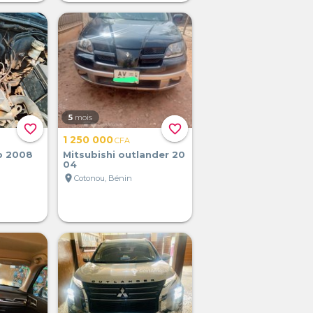
5
mois
favorite_border
favorite_border
1 250 000
CFA
p 2008
Mitsubishi outlander 20
04
location_on
Cotonou, Bénin