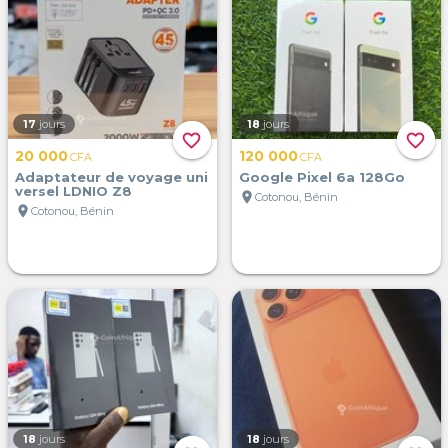
17
jours
18
jours
favorite_border
favorite_border
20 000
120 000
CFA
CFA
Adaptateur de voyage uni
Google Pixel 6a 128Go
versel LDNIO Z8
location_on
Cotonou, Bénin
location_on
Cotonou, Bénin
18
jours
18
jours