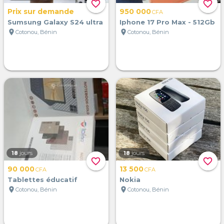
favorite_border
favorite_border
Prix sur demande
950 000
CFA
Sumsung Galaxy S24 ultra
Iphone 17 Pro Max - 512Gb
location_on
location_on
Cotonou, Bénin
Cotonou, Bénin
18
jours
18
jours
favorite_border
favorite_border
90 000
13 500
CFA
CFA
Tablettes éducatif
Nokia
location_on
location_on
Cotonou, Bénin
Cotonou, Bénin