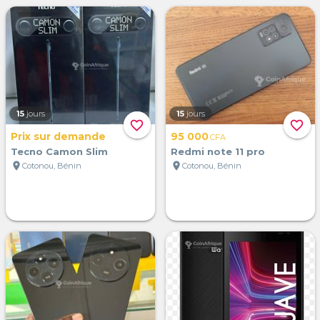
15
jours
15
jours
favorite_border
favorite_border
Prix sur demande
95 000
CFA
Tecno Camon Slim
Redmi note 11 pro
location_on
location_on
Cotonou, Bénin
Cotonou, Bénin