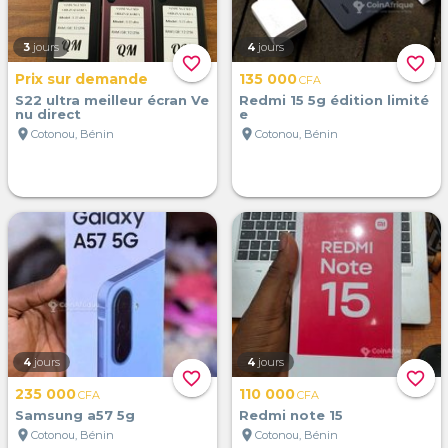
3
jours
4
jours
favorite_border
favorite_border
Prix sur demande
135 000
CFA
S22 ultra meilleur écran Ve
Redmi 15 5g édition limité
nu direct
e
location_on
location_on
Cotonou, Bénin
Cotonou, Bénin
4
jours
4
jours
favorite_border
favorite_border
235 000
110 000
CFA
CFA
Samsung a57 5g
Redmi note 15
location_on
location_on
Cotonou, Bénin
Cotonou, Bénin