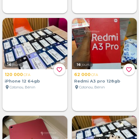
16
jours
16
jours
favorite_border
favorite_border
120 000
62 000
CFA
CFA
iPhone 12 64gb
Redmi A3 pro 128gb
location_on
location_on
Cotonou, Bénin
Cotonou, Bénin