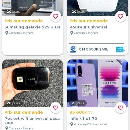
20
jours
20
jours
favorite_border
favorite_border
Prix sur demande
Prix sur demande
Sumsung galaxie S25 Ultra
Routeur universel
location_on
location_on
Cotonou, Bénin
Cotonou, Bénin
C M GROUP SARL
20
jours
21
jours
favorite_border
favorite_border
Prix sur demande
95 000
CFA
Pocket wifi universel occa
Infinix hot 70
sion
location_on
Abomey-Calavi, Bénin
location_on
Cotonou, Bénin