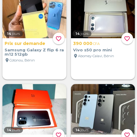
14
jours
14
jours
favorite_border
favorite_border
Prix sur demande
390 000
CFA
Samsung Galaxy Z flip 6 ra
Vivo s50 pro mini
m12 512gb
location_on
Abomey-Calavi, Bénin
location_on
Cotonou, Bénin
14
jours
14
jours
favorite_border
favorite_border