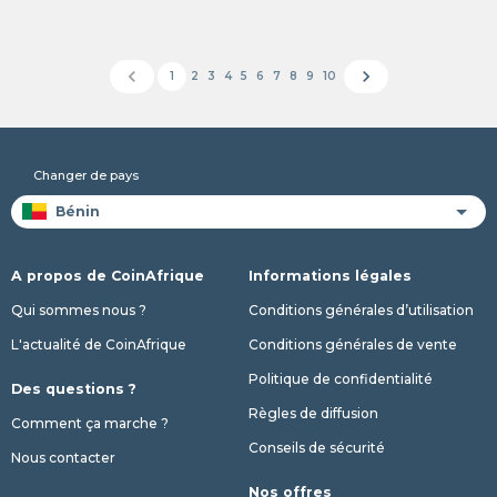
chevron_left
chevron_right
1
2
3
4
5
6
7
8
9
10
Changer de pays
A propos de CoinAfrique
Informations légales
Qui sommes nous ?
Conditions générales d’utilisation
L'actualité de CoinAfrique
Conditions générales de vente
Politique de confidentialité
Des questions ?
Règles de diffusion
Comment ça marche ?
Conseils de sécurité
Nous contacter
Nos offres