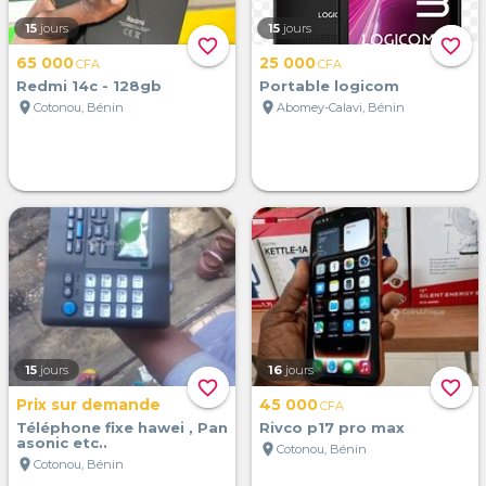
15
jours
15
jours
favorite_border
favorite_border
65 000
25 000
CFA
CFA
Redmi 14c - 128gb
Portable logicom
location_on
location_on
Cotonou, Bénin
Abomey-Calavi, Bénin
15
jours
16
jours
favorite_border
favorite_border
Prix sur demande
45 000
CFA
Téléphone fixe hawei , Pan
Rivco p17 pro max
asonic etc..
location_on
Cotonou, Bénin
location_on
Cotonou, Bénin