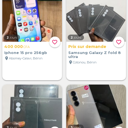
2
jours
2
jours
favorite_border
favorite_border
400 000
Prix sur demande
CFA
Iphone 15 pro 256gb
Samsung Galaxy Z fold 8
ultra
location_on
Abomey-Calavi, Bénin
location_on
Cotonou, Bénin
2
jours
3
jours