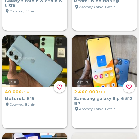
Galaxy z fold 8 & z fold 8
Redmi 15 édition 5g
ultra
location_on
Abomey-Calavi, Bénin
location_on
Cotonou, Bénin
1
jour
2
jours
favorite_border
favorite_border
40 000
2 400 000
CFA
CFA
Motorola E15
Samsung galaxy flip 6 512
gb
location_on
Cotonou, Bénin
location_on
Abomey-Calavi, Bénin