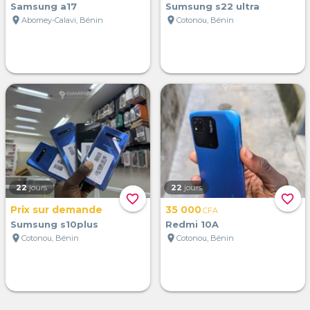
Samsung a17
Sumsung s22 ultra
location_on
location_on
Abomey-Calavi, Bénin
Cotonou, Bénin
22
jours
22
jours
favorite_border
favorite_border
Prix sur demande
35 000
CFA
Sumsung s10plus
Redmi 10A
location_on
location_on
Cotonou, Bénin
Cotonou, Bénin