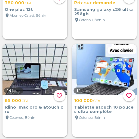
380 000
Prix sur demande
CFA
One plus 13t
Samsung galaxy s26 ultra
256gb
location_on
Abomey-Calavi, Bénin
location_on
Cotonou, Bénin
14
jours
14
jours
favorite_border
favorite_border
65 000
100 000
CFA
CFA
Idino imac pro & atouch p
Tablette atouch 10 pouce
ro
s ultra complète
location_on
location_on
Cotonou, Bénin
Cotonou, Bénin