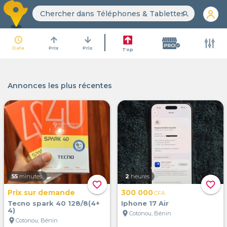
search
access_time
arrow_upward
arrow_downward
Date
Prix
Prix
Top
Annonces les plus récentes
55
minutes
2
heures
favorite_border
favorite_border
Prix sur demande
300 000
CFA
Tecno spark 40 128/8(4+
Iphone 17 Air
4)
location_on
Cotonou, Bénin
location_on
Cotonou, Bénin