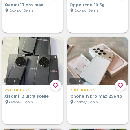
Xiaomi 17 pro max
Oppo reno 10 5g
location_on
location_on
Cotonou, Bénin
Cotonou, Bénin
7
jours
7
jours
favorite_border
favorite_border
270 000
790 000
CFA
CFA
Xiaomi 13 ultra scellé
Iphone 17pro max 256gb
location_on
location_on
Cotonou, Bénin
Abomey, Bénin