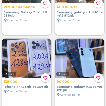
favorite_border
favorite_border
Prix sur demande
480 000
CFA
Samsung Galaxy Z fold 8
Samsung galaxy z fold6 ra
256gb
m12 512gb
location_on
location_on
Cotonou, Bénin
Cotonou, Bénin
3
jours
3
jours
favorite_border
favorite_border
135 000
90 000
CFA
CFA
iphone xr 128gb et 256gb
Samsung galaxy A25 ram6
128gb
location_on
Cotonou, Bénin
location_on
Cotonou, Bénin