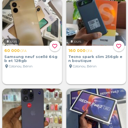
8
jours
8
jours
favorite_border
favorite_border
60 000
160 000
CFA
CFA
Samsung neuf scellé 64g
Tecno spark slim 256gb e
b et 128gb
n boutique
location_on
location_on
Cotonou, Bénin
Cotonou, Bénin