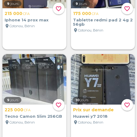
9
jours
9
jours
favorite_border
favorite_border
215 000
175 000
CFA
CFA
Iphone 14 prox max
Tablette redmi pad 2 4g 2
56gb
location_on
Cotonou, Bénin
location_on
Cotonou, Bénin
9
jours
10
jours
favorite_border
favorite_border
225 000
Prix sur demande
CFA
Tecno Camon Slim 256GB
Huawei y7 2018
location_on
location_on
Cotonou, Bénin
Cotonou, Bénin