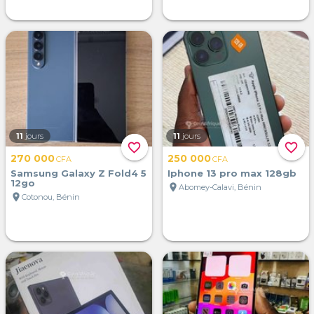
11
jours
11
jours
favorite_border
favorite_border
270 000
250 000
CFA
CFA
Samsung Galaxy Z Fold4 5
Iphone 13 pro max 128gb
12go
location_on
Abomey-Calavi, Bénin
location_on
Cotonou, Bénin