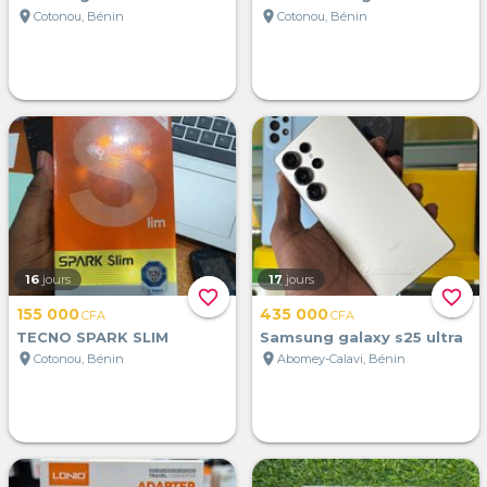
location_on
location_on
Cotonou, Bénin
Cotonou, Bénin
16
jours
17
jours
favorite_border
favorite_border
155 000
435 000
CFA
CFA
TECNO SPARK SLIM
Samsung galaxy s25 ultra
location_on
location_on
Cotonou, Bénin
Abomey-Calavi, Bénin