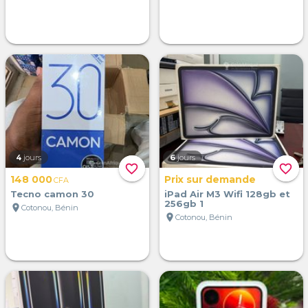
4
jours
6
jours
favorite_border
favorite_border
148 000
Prix sur demande
CFA
Tecno camon 30
iPad Air M3 Wifi 128gb et
256gb 1
location_on
Cotonou, Bénin
location_on
Cotonou, Bénin