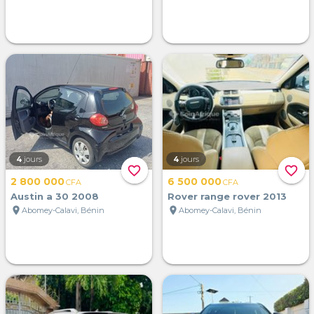
4
jours
4
jours
favorite_border
favorite_border
2 800 000
6 500 000
CFA
CFA
Austin a 30 2008
Rover range rover 2013
location_on
location_on
Abomey-Calavi, Bénin
Abomey-Calavi, Bénin