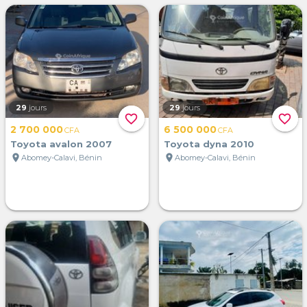
29
jours
29
jours
favorite_border
favorite_border
2 700 000
6 500 000
CFA
CFA
Toyota avalon 2007
Toyota dyna 2010
location_on
location_on
Abomey-Calavi, Bénin
Abomey-Calavi, Bénin