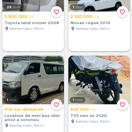
29
jours
1
mois
favorite_border
favorite_border
5 800 000
2 100 000
CFA
CFA
Toyota land cruiser 2008
Nissan rogue 2010
location_on
location_on
Abomey-Calavi, Bénin
Abomey-Calavi, Bénin
1
mois
1
mois
favorite_border
favorite_border
Prix sur demande
500 000
CFA
Location de mini bus clim
TVS neo nx 2020
atisé a cotonou
location_on
Abomey-Calavi, Bénin
location_on
Abomey-Calavi, Bénin