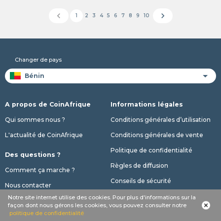
chevron_left
chevron_right
1
2
3
4
5
6
7
8
9
10
Changer de pays
A propos de CoinAfrique
Informations légales
Qui sommes nous ?
Conditions générales d’utilisation
L'actualité de CoinAfrique
Conditions générales de vente
Politique de confidentialité
Des questions ?
Règles de diffusion
Comment ça marche ?
Conseils de sécurité
Nous contacter
Notre site internet utilise des cookies. Pour plus d'informations sur la
Nos offres
façon dont nous gérons les cookies, vous pouvez consulter notre
politique de confidentialité
Nos abonnements