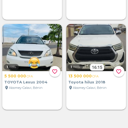
1
mois
1
mois
favorite_border
favorite_border
5 500 000
13 500 000
CFA
CFA
TOYOTA Lexus 2004
Toyota hilux 2018
location_on
location_on
Abomey-Calavi, Bénin
Abomey-Calavi, Bénin