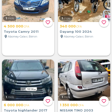
1
mois
1
mois
favorite_border
favorite_border
4 500 000
340 000
CFA
CFA
Toyota Camry 2011
Dayang 100 2024
location_on
location_on
Abomey-Calavi, Bénin
Abomey-Calavi, Bénin
1
mois
1
mois
favorite_border
favorite_border
6 000 000
1 350 000
CFA
CFA
Toyota highlander 2017
NISSAN TINO 2003