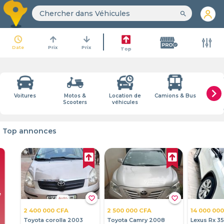
search
access_time
arrow_upward
arrow_downward
Date
Prix
Prix
Top
chevron_right
Voitures
Motos &
Location de
Camions & Bus
Access
Scooters
véhicules
pi
déta
Top annonces
favorite_border
favorite_border
favorite_border
2 500 000 CFA
14 000 000 CFA
1 750 0
003
Toyota Camry 2008
Lexus Rx 350 2017
Toyota H