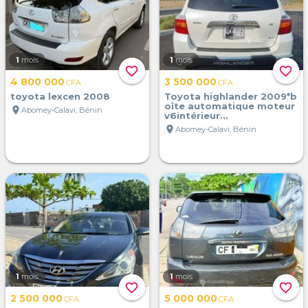
1
mois
1
mois
favorite_border
favorite_border
4 800 000
3 500 000
CFA
CFA
toyota lexcen 2008
Toyota highlander 2009*b
oîte automatique moteur
location_on
Abomey-Calavi, Bénin
v6intérieur...
location_on
Abomey-Calavi, Bénin
1
mois
1
mois
favorite_border
favorite_border
2 500 000
5 000 000
CFA
CFA