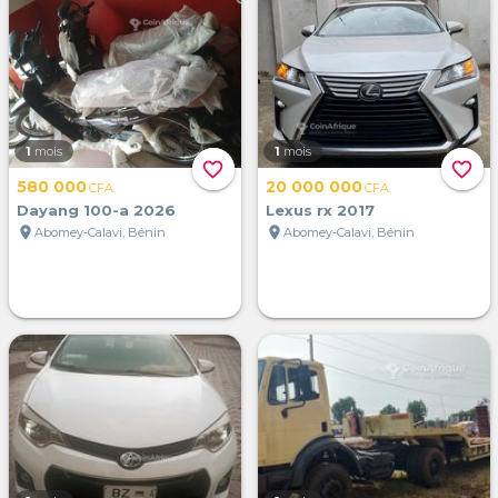
1
mois
1
mois
favorite_border
favorite_border
580 000
20 000 000
CFA
CFA
Dayang 100-a 2026
Lexus rx 2017
location_on
location_on
Abomey-Calavi, Bénin
Abomey-Calavi, Bénin