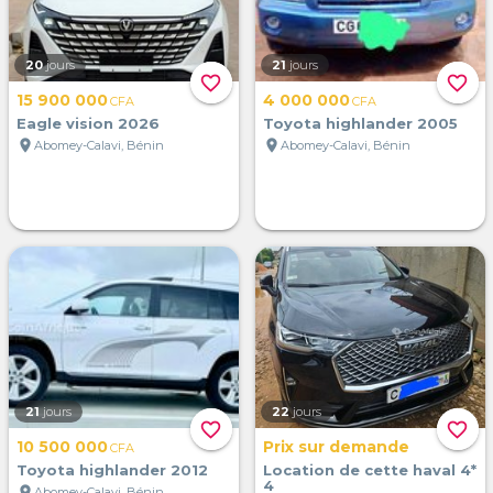
20
jours
21
jours
favorite_border
favorite_border
15 900 000
4 000 000
CFA
CFA
Eagle vision 2026
Toyota highlander 2005
location_on
location_on
Abomey-Calavi, Bénin
Abomey-Calavi, Bénin
21
jours
22
jours
favorite_border
favorite_border
10 500 000
Prix sur demande
CFA
Toyota highlander 2012
Location de cette haval 4*
4
location_on
Abomey-Calavi, Bénin