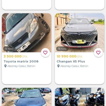
1
mois
1
mois
favorite_border
favorite_border
3 500 000
10 990 000
CFA
CFA
Toyota matrix 2008
Changan X5 Plus
location_on
location_on
Abomey-Calavi, Bénin
Abomey-Calavi, Bénin