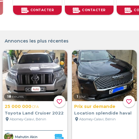
TER
CONTACTER
CONTACTER
Annonces les plus récentes
18
heures
1
jour
favorite_border
favorite_border
25 000 000
Prix sur demande
CFA
Toyota Land Cruiser 2022
Location splendide haval
location_on
location_on
Abomey-Calavi, Bénin
Abomey-Calavi, Bénin
Mahutin Akin