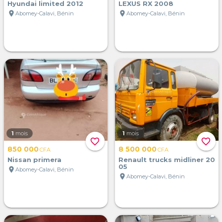
Hyundai limited 2012
LEXUS RX 2008
location_on
location_on
Abomey-Calavi, Bénin
Abomey-Calavi, Bénin
1
mois
1
mois
favorite_border
favorite_border
850 000
8 500 000
CFA
CFA
Nissan primera
Renault trucks midliner 20
05
location_on
Abomey-Calavi, Bénin
location_on
Abomey-Calavi, Bénin