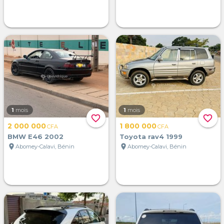
1
mois
1
mois
favorite_border
favorite_border
2 000 000
1 800 000
CFA
CFA
BMW E46 2002
Toyota rav4 1999
location_on
location_on
Abomey-Calavi, Bénin
Abomey-Calavi, Bénin