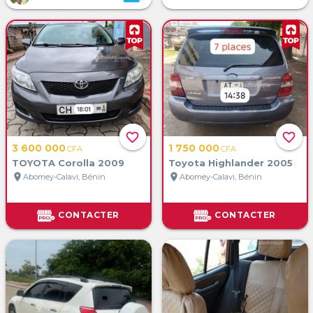
favorite_border
favorite_border
3 600 000
1 750 000
CFA
CFA
TOYOTA Corolla 2009
Toyota Highlander 2005
location_on
location_on
Abomey-Calavi, Bénin
Abomey-Calavi, Bénin
CONTACTER
CONTACTER