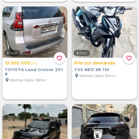
1
mois
1
mois
favorite_border
favorite_border
13 500 000
Prix sur demande
CFA
TOYOTA Land Cruiser 201
TVS NEO XR 110
8
location_on
Abomey-Calavi, Bénin
location_on
Abomey-Calavi, Bénin