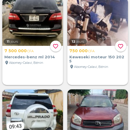
11
jours
12
jours
favorite_border
favorite_border
7 500 000
750 000
CFA
CFA
Mercedes-benz ml 2014
Keweseki moteur 150 202
5
location_on
Abomey-Calavi, Bénin
location_on
Abomey-Calavi, Bénin