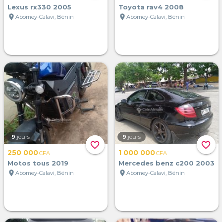
Lexus rx330 2005
Toyota rav4 2008
location_on
location_on
Abomey-Calavi, Bénin
Abomey-Calavi, Bénin
9
jours
9
jours
favorite_border
favorite_border
250 000
1 000 000
CFA
CFA
Motos tous 2019
Mercedes benz c200 2003
location_on
location_on
Abomey-Calavi, Bénin
Abomey-Calavi, Bénin