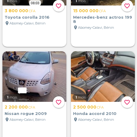
1
mois
1
mois
favorite_border
favorite_border
3 800 000
15 000 000
CFA
CFA
Toyota corolla 2016
Mercedes-benz actros 199
8
location_on
Abomey-Calavi, Bénin
location_on
Abomey-Calavi, Bénin
1
mois
1
mois
favorite_border
favorite_border
2 200 000
2 500 000
CFA
CFA
Nissan rogue 2009
Honda accord 2010
location_on
location_on
Abomey-Calavi, Bénin
Abomey-Calavi, Bénin