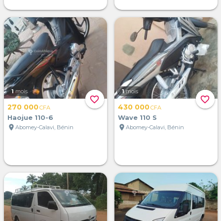
1
mois
1
mois
favorite_border
favorite_border
270 000
430 000
CFA
CFA
Haojue 110-6
Wave 110 S
location_on
location_on
Abomey-Calavi, Bénin
Abomey-Calavi, Bénin