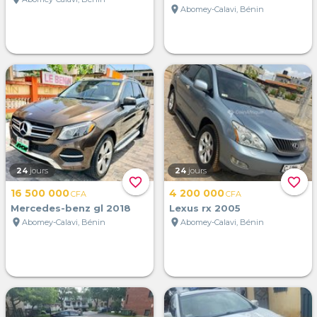
location_on
Abomey-Calavi, Bénin
24
jours
24
jours
favorite_border
favorite_border
16 500 000
4 200 000
CFA
CFA
Mercedes-benz gl 2018
Lexus rx 2005
location_on
location_on
Abomey-Calavi, Bénin
Abomey-Calavi, Bénin