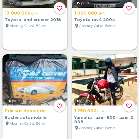
15
jours
15
jours
favorite_border
favorite_border
17 000 000
1 900 000
CFA
CFA
Toyota land cruiser 2018
Toyota rav4 2004
location_on
location_on
Abomey-Calavi, Bénin
Abomey-Calavi, Bénin
16
jours
16
jours
favorite_border
favorite_border
Prix sur demande
1 250 000
CFA
Bâche automobile
Yamaha fazer 600 fazer 2
008
location_on
Abomey-Calavi, Bénin
location_on
Abomey-Calavi, Bénin