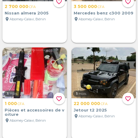
favorite_border
favorite_border
2 700 000
3 500 000
CFA
CFA
Nissan almera 2005
Mercedes benz c300 2009
location_on
location_on
Abomey-Calavi, Bénin
Abomey-Calavi, Bénin
1
mois
1
mois
favorite_border
favorite_border
1 000
22 000 000
CFA
CFA
Pièces et accessoires de v
Jetour t2 2025
oiture
location_on
Abomey-Calavi, Bénin
location_on
Abomey-Calavi, Bénin