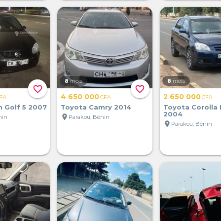
8
mois
8
mois
favorite_border
favorite_border
4 650 000
2 650 000
FA
CFA
CFA
 Golf 5 2007
Toyota Camry 2014
Toyota Corolla
2004
location_on
nin
Parakou, Bénin
location_on
Parakou, Bénin