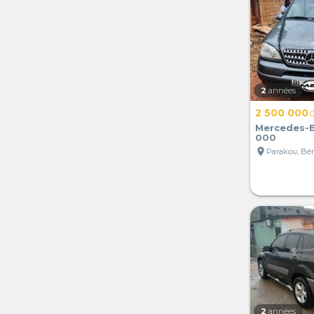
2
années
2 500 000
Mercedes-
000
location_on
Parakou, Bé
2
années