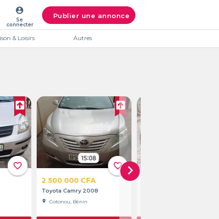
account_circle
Publier une annonce
Se
connecter
son & Loisirs
Autres
favorite_border
favorite_border
favorite
chevron_right
2 500 000 CFA
3 600 000 CFA
Toyota Camry 2008
TOYOTA Corolla 2009
location_on
Cotonou, Bénin
location_on
Abomey-Calavi, Bénin