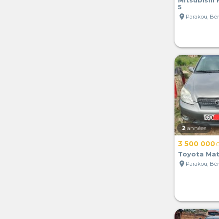
Mitsubishi
5
location_on
Parakou, Bé
2
années
3 500 000
Toyota Mat
location_on
Parakou, Bé