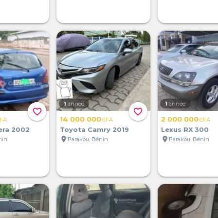
1
année
1
année
favorite_border
favorite_border
14 000 000
2 000 000
FA
CFA
CFA
era 2002
Toyota Camry 2019
Lexus RX 300
location_on
location_on
nin
Parakou, Bénin
Parakou, Bénin