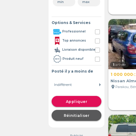
Options & Services
Professionnel
Top annonces
Livraison disponible
Produit neuf
1
année
Posté il y a moins de
1 000 000
C
Nissan Alm
location_on
Parakou, Bé
Appliquer
Réinitialiser
Publicité