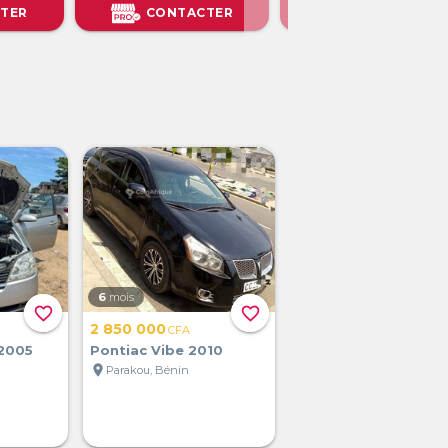
TER
CONTACTER
CONTACTER
6
mois
favorite_border
favorite_border
2 850 000
CFA
 2005
Pontiac Vibe 2010
location_on
Parakou, Bénin