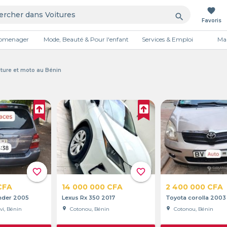
favorite
search
Favoris
tromenager
Mode, Beauté & Pour l'enfant
Services & Emploi
Mai
Publicité
iture et moto au Bénin
favorite_border
favorite_border
CFA
14 000 000 CFA
2 400 000 CFA
nder 2005
Lexus Rx 350 2017
Toyota corolla 2003
i, Bénin
location_on
Cotonou, Bénin
location_on
Cotonou, Bénin