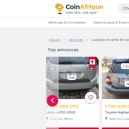
Véhicules & Immobilier
Electronique & Elec
Accueil
Véhicules
Location et vente de vo
Top annonces
Maximisez
otre
visibilité
favorite_border
chevron_left
arrow_upward
TOP
3 400 000 CFA
1 750 000 
Lexus rx330 2005
Toyota Highla
location_on
Cotonou, Bénin
location_on
Abomey-Calav