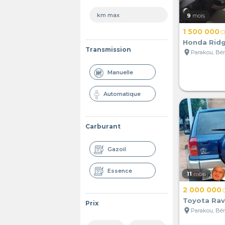
9
mois
1 500 000
C
Honda Ridg
Transmission
location_on
Parakou, Bé
Manuelle
Automatique
Carburant
Gazoil
Essence
11
mois
2 000 000
Toyota Ra
Prix
location_on
Parakou, Bé