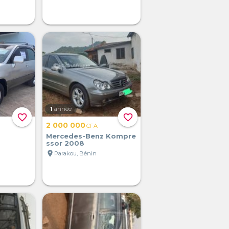
1
année
favorite_border
favorite_border
2 000 000
CFA
Mercedes-Benz Kompre
ssor 2008
location_on
Parakou, Bénin