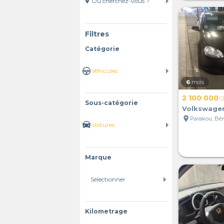
location_on
Filtres
Catégorie
6
mois
2 100 000
C
Sous-catégorie
Volkswagen
location_on
Parakou, Bé
Marque
Kilometrage