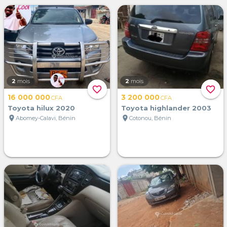
2
mois
2
mois
favorite_border
favorite_border
16 000 000
3 200 000
CFA
CFA
Toyota hilux 2020
Toyota highlander 2003
location_on
location_on
Abomey-Calavi, Bénin
Cotonou, Bénin