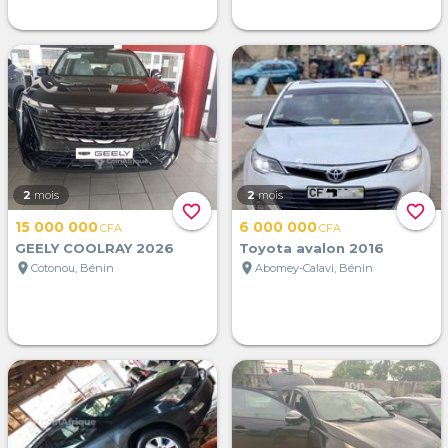
2
mois
2
mois
favorite_border
favorite_border
15 000 000
6 000 000
CFA
CFA
GEELY COOLRAY 2026
Toyota avalon 2016
location_on
location_on
Cotonou, Bénin
Abomey-Calavi, Bénin