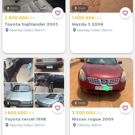
2
mois
2
mois
favorite_border
favorite_border
2 900 000
1 000 000
CFA
CFA
Toyota highlander 2003
Mazda 3 2006
location_on
location_on
Abomey-Calavi, Bénin
Abomey-Calavi, Bénin
2
mois
2
mois
favorite_border
favorite_border
1 800 000
3 500 000
CFA
CFA
Toyota tercel 1998
Nissan rogue 2009
location_on
location_on
Abomey-Calavi, Bénin
Cotonou, Bénin