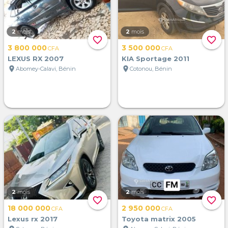
2
mois
2
mois
favorite_border
favorite_border
3 800 000
3 500 000
CFA
CFA
LEXUS RX 2007
KIA Sportage 2011
location_on
location_on
Abomey-Calavi, Bénin
Cotonou, Bénin
2
mois
2
mois
favorite_border
favorite_border
18 000 000
2 950 000
CFA
CFA
Lexus rx 2017
Toyota matrix 2005