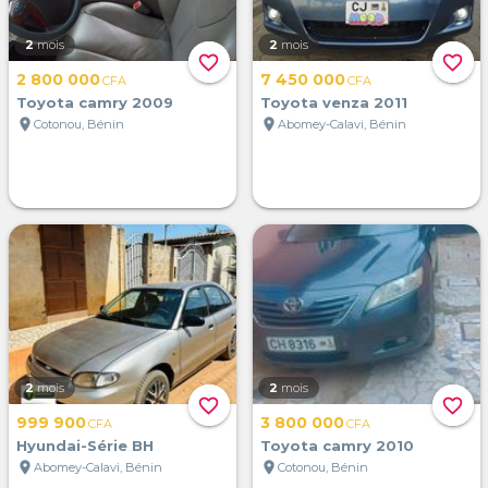
2
mois
2
mois
favorite_border
favorite_border
2 800 000
7 450 000
CFA
CFA
Toyota camry 2009
Toyota venza 2011
location_on
location_on
Cotonou, Bénin
Abomey-Calavi, Bénin
2
mois
2
mois
favorite_border
favorite_border
999 900
3 800 000
CFA
CFA
Hyundai-Série BH
Toyota camry 2010
location_on
location_on
Abomey-Calavi, Bénin
Cotonou, Bénin