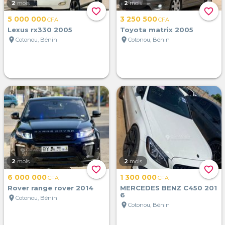
2
mois
2
mois
favorite_border
favorite_border
5 000 000
3 250 500
CFA
CFA
Lexus rx330 2005
Toyota matrix 2005
location_on
location_on
Cotonou, Bénin
Cotonou, Bénin
2
mois
2
mois
favorite_border
favorite_border
6 000 000
1 300 000
CFA
CFA
Rover range rover 2014
MERCEDES BENZ C450 201
6
location_on
Cotonou, Bénin
location_on
Cotonou, Bénin