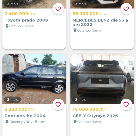
2
mois
2
mois
favorite_border
favorite_border
2 400 000
55 000 000
CFA
CFA
Toyota prado 2009
MERCEDES BENZ gle 53 a
mg 2022
location_on
Cotonou, Bénin
location_on
Cotonou, Bénin
2
mois
2
mois
favorite_border
favorite_border
3 300 000
14 000 000
CFA
CFA
Pontiac vibe 2004
GEELY Cityraye 2026
location_on
location_on
Abomey-Calavi, Bénin
Cotonou, Bénin