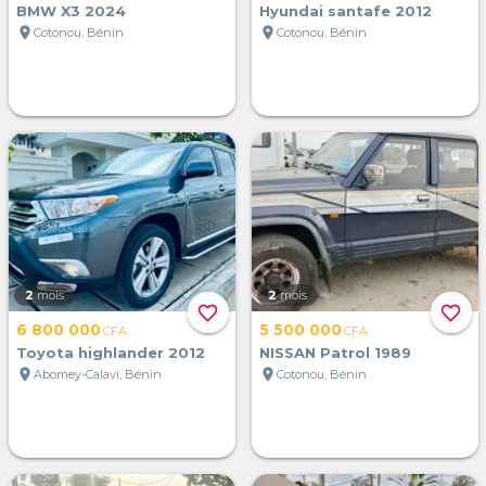
BMW X3 2024
Hyundai santafe 2012
location_on
location_on
Cotonou, Bénin
Cotonou, Bénin
2
mois
2
mois
favorite_border
favorite_border
6 800 000
5 500 000
CFA
CFA
Toyota highlander 2012
NISSAN Patrol 1989
location_on
location_on
Abomey-Calavi, Bénin
Cotonou, Bénin