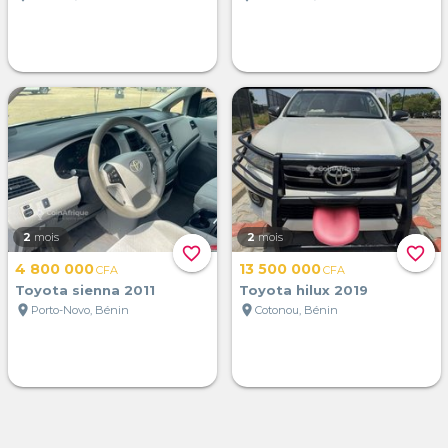
2
mois
2
mois
favorite_border
favorite_border
4 800 000
13 500 000
CFA
CFA
Toyota sienna 2011
Toyota hilux 2019
location_on
location_on
Porto-Novo, Bénin
Cotonou, Bénin