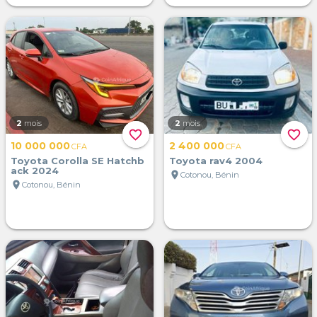
2
mois
2
mois
favorite_border
favorite_border
10 000 000
2 400 000
CFA
CFA
Toyota Corolla SE Hatchb
Toyota rav4 2004
ack 2024
location_on
Cotonou, Bénin
location_on
Cotonou, Bénin