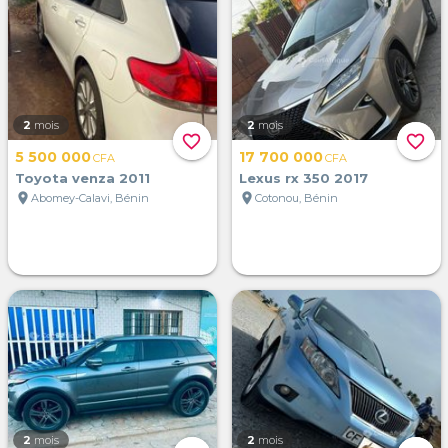
2
mois
2
mois
favorite_border
favorite_border
5 500 000
17 700 000
CFA
CFA
Toyota venza 2011
Lexus rx 350 2017
location_on
location_on
Abomey-Calavi, Bénin
Cotonou, Bénin
2
mois
2
mois