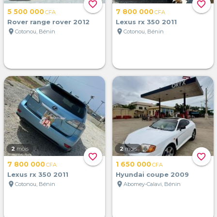
favorite_border
favorite_border
5 500 000
7 800 000
CFA
CFA
Rover range rover 2012
Lexus rx 350 2011
location_on
location_on
Cotonou, Bénin
Cotonou, Bénin
2
mois
2
mois
favorite_border
favorite_border
7 800 000
1 650 000
CFA
CFA
Lexus rx 350 2011
Hyundai coupe 2009
location_on
location_on
Cotonou, Bénin
Abomey-Calavi, Bénin