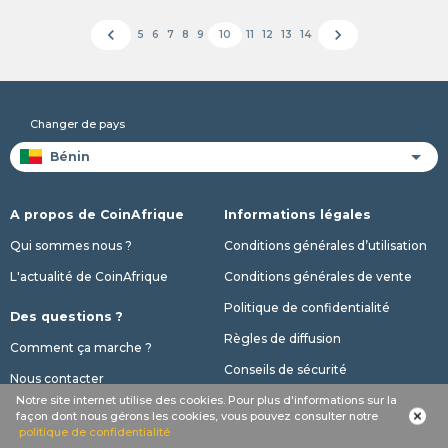
chevron_left
chevron_right
5
6
7
8
9
10
11
12
13
14
Changer de pays
A propos de CoinAfrique
Informations légales
Qui sommes nous ?
Conditions générales d’utilisation
L'actualité de CoinAfrique
Conditions générales de vente
Politique de confidentialité
Des questions ?
Règles de diffusion
Comment ça marche ?
Conseils de sécurité
Nous contacter
Notre site internet utilise des cookies. Pour plus d'informations sur la
Nos offres
façon dont nous gérons les cookies, vous pouvez consulter notre
politique de confidentialité
Nos abonnements