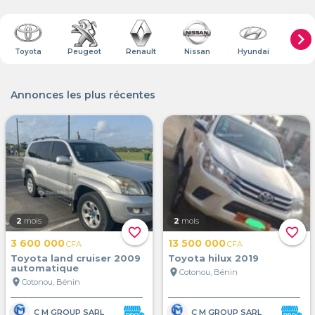
chevron_right
Toyota
Peugeot
Renault
Nissan
Hyundai
Citr
Annonces les plus récentes
2
mois
2
mois
favorite_border
favorite_border
3 600 000
13 500 000
CFA
CFA
Toyota land cruiser 2009
Toyota hilux 2019
automatique
location_on
Cotonou, Bénin
location_on
Cotonou, Bénin
C M GROUP SARL
C M GROUP SARL