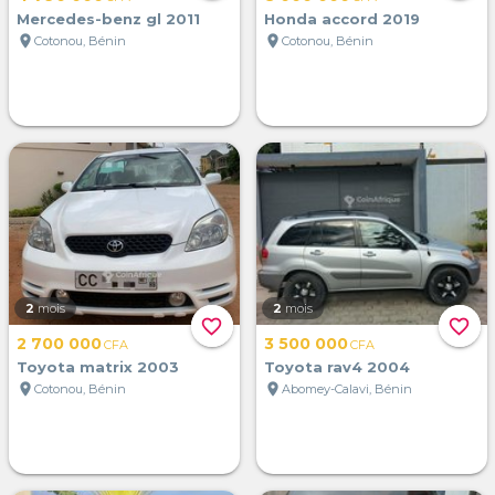
Mercedes-benz gl 2011
Honda accord 2019
location_on
location_on
Cotonou, Bénin
Cotonou, Bénin
2
mois
2
mois
favorite_border
favorite_border
2 700 000
3 500 000
CFA
CFA
Toyota matrix 2003
Toyota rav4 2004
location_on
location_on
Cotonou, Bénin
Abomey-Calavi, Bénin