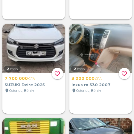
2
mois
2
mois
favorite_border
favorite_border
7 700 000
3 000 000
CFA
CFA
SUZUKI Dzire 2025
lexus rx 330 2007
location_on
location_on
Cotonou, Bénin
Cotonou, Bénin